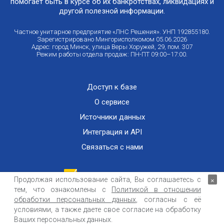
помогает быть в курсе об их банкротствах, ликвидациях и
другой полезной информации.
Частное унитарное предприятие «ЛНС Решения». УНП 192855180.
Зарегистрировано Мингорисполкомом 05.06.2026
Адрес: город Минск, улица Веры Хоружей, 29, пом. 307
Режим работы отдела продаж: ПН-ПТ 09:00–17:00.
Доступ к базе
О сервисе
Источники данных
Интеграция и API
Связаться с нами
Продолжая использование сайта, Вы соглашаетесь с
×
тем, что ознакомлены с
Политикой в отношении
Публичный договор оказания информационных услуг
ООО «Контемпорари» не несет ответственности за достоверность информации,
обработки персональных данных
, согласны с её
получаемой из открытых источников и от третьих лиц.
условиями, а также даете свое согласие на обработку
Ваших персональных данных.