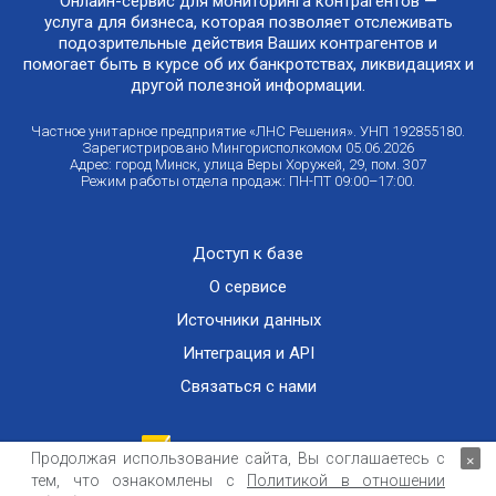
Онлайн-сервис для мониторинга контрагентов —
услуга для бизнеса, которая позволяет отслеживать
подозрительные действия Ваших контрагентов и
помогает быть в курсе об их банкротствах, ликвидациях и
другой полезной информации.
Частное унитарное предприятие «ЛНС Решения». УНП 192855180.
Зарегистрировано Мингорисполкомом 05.06.2026
Адрес: город Минск, улица Веры Хоружей, 29, пом. 307
Режим работы отдела продаж: ПН-ПТ 09:00–17:00.
Доступ к базе
О сервисе
Источники данных
Интеграция и API
Связаться с нами
Продолжая использование сайта, Вы соглашаетесь с
×
тем, что ознакомлены с
Политикой в отношении
Публичный договор оказания информационных услуг
ООО «Контемпорари» не несет ответственности за достоверность информации,