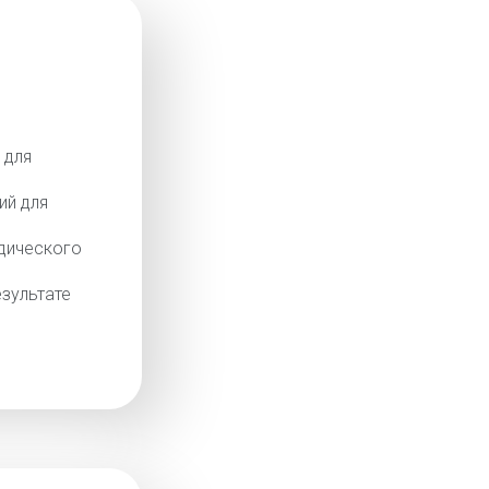
 для
ий для
дического
зультате