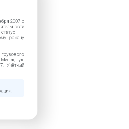
бря 2007 с
еятельности
 статус —
ому району
грузового
Минск, ул.
7. Учётный
рации.