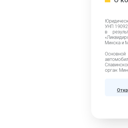
О к
Юридическ
УНП 19092
в резуль
«Ликвидир
Минска и М
Основной
автомобил
Славинско
орган: Мин
Откр