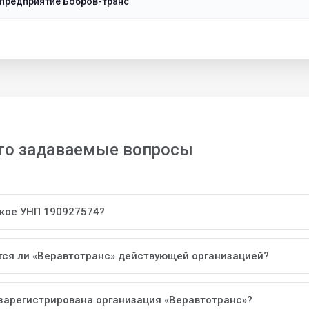
предприятие Бобров-транс
то задаваемые вопросы
акое УНП 190927574?
тся ли «Веравтотранс» действующей организацией?
 зарегистрирована организация «Веравтотранс»?