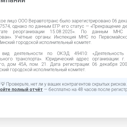
омпании
ое лицо ООО Веравтотранс было зарегистрировано 06 дека
7574, однако по данным ЕГР его статус — «Прекращение д
тате реорганизации 15.08.2025». По данным МНС
ован». Учётные органы: Инспекция МНС по Первомайск
инский городской исполнительный комитет.
 вид деятельности по ОКЭД 49410: «Деятельность 
ьного транспорта». Юридический адрес организации: г. 
го, дом 45А, пом. 21. Дата регистрации: 06 декабря 200
ский городской исполнительный комитет.
💡 Проверьте, нет ли у ваших контрагентов скрытых рисков.
ойте полный отчёт
— бесплатно на 48 часов после регист