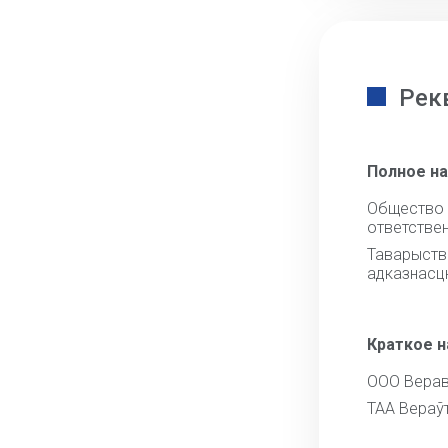
Рек
Полное н
Общест
ответстве
Тавары
адказнасц
Краткое 
ООО Верав
ТАА Вераў