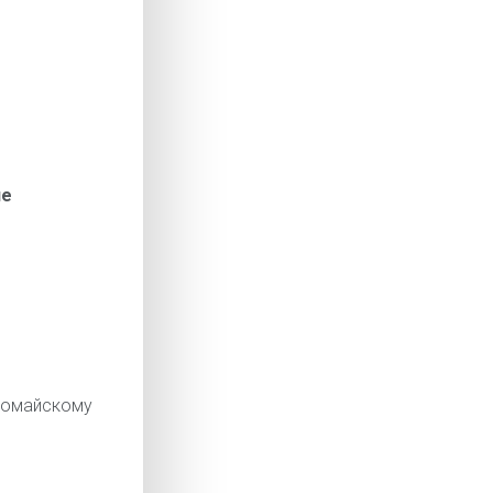
ие
омайскому