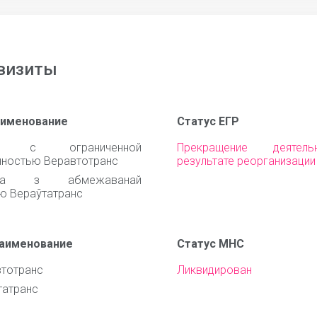
визиты
аименование
Статус ЕГР
во с ограниченной
Прекращение деятел
нностью Веравтотранс
результате реорганизации
ства з абмежаванай
ю Вераўтатранс
наименование
Статус МНС
тотранс
Ликвидирован
татранс