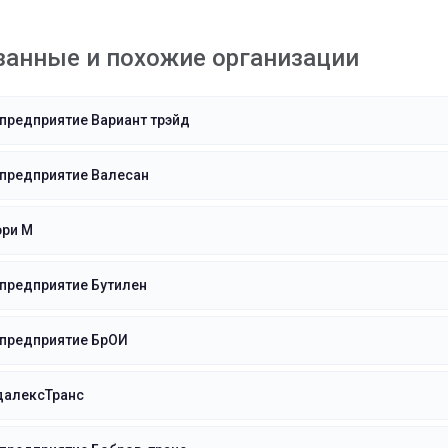
занные и похожие организации
предприятие Вариант трэйд
 предприятие Валесан
эри М
предприятие Бутилен
 предприятие БрОИ
далексТранс