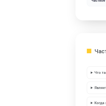
Частное 
Час
Что т
Являе
Когда