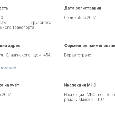
ость
Дата регистрации
10
06 декабря 2007
ьность грузового
ьного транспорта
кий адрес
Фирменное наименован
ул. Славинского, дом 45А,
Веравтотранс
 в регионе
а на учёт
Инспекция МНС
я 2007
Инспекция МНС по Перв
району Минска – 107