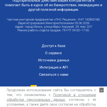
подозрительные действия Ваших контрагентов и
помогает быть в курсе об их банкротствах, ликвидациях и
другой полезной информации.
Частное унитарное предприятие «ЛНС Решения». УНП 192855180.
Зарегистрировано Мингорисполкомом 05.06.2026
Адрес: город Минск, улица Веры Хоружей, 29, пом. 307
Режим работы отдела продаж: ПН-ПТ 09:00–17:00.
Доступ к базе
О сервисе
Источники данных
Интеграция и API
Связаться с нами
Продолжая использование сайта, Вы соглашаетесь с
×
тем, что ознакомлены с
Политикой в отношении
Публичный договор оказания информационных услуг
ООО «Контемпорари» не несет ответственности за достоверность информации,
обработки персональных данных
, согласны с её
получаемой из открытых источников и от третьих лиц.
условиями, а также даете свое согласие на обработку