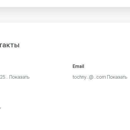
такты
Email
325…
Показать
tochny…@…com
Показать
y