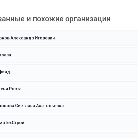
занные и похожие организации
онов Александр Игоревич
плаза
финд
ени Роста
монова Светлана Анатольевна
маТехСтрой