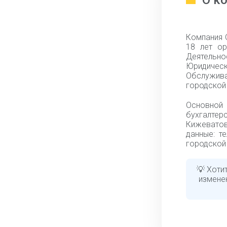
О к
Компания 
18 лет ор
Деятельно
Юридическ
Обслужива
городской 
Основной
бухгалтерс
Кижеватов
данные: т
городской 
💡 Хоти
измене