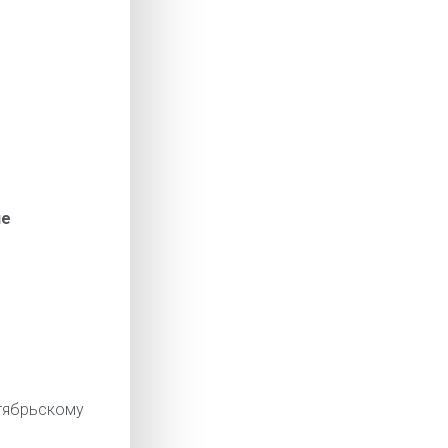
ие
ябрьскому