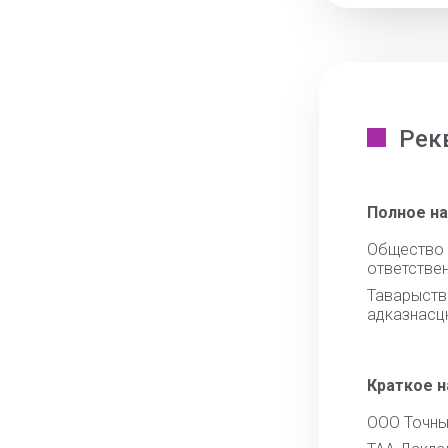
Рек
Полное н
Общест
ответстве
Тавары
адказнасц
Краткое 
ООО Точны