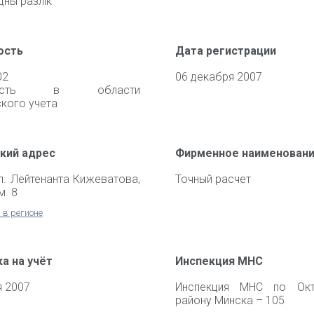
дны разлiк
ость
Дата регистрации
02
06 декабря 2007
ьность в области
кого учета
кий адрес
Фирменное наименован
ул. Лейтенанта Кижеватова,
Точный расчет
м. 8
 в регионе
а на учёт
Инспекция МНС
я 2007
Инспекция МНС по Окт
району Минска – 105