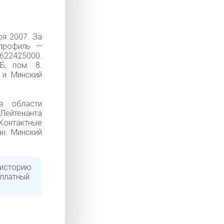
я 2007. За
 профиль —
622425000.
Б, пом. 8.
 и Минский
в области
 Лейтенанта
Контактные
ан: Минский
 историю
сплатный