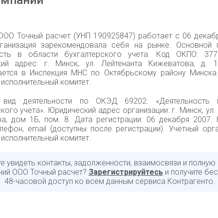
омпании
ООО Точный расчет (УНП 190925847) работает с 06 декабр
ганизация зарекомендовала себя на рынке. Основной
сть в области бухгалтерского учета. Код ОКПО: 377
ий адрес: г. Минск, ул. Лейтенанта Кижеватова, д. 1
ется в Инспекция МНС по Октябрьскому району Минска
исполнительный комитет.
 вид деятельности по ОКЭД 69202: «Деятельность 
кого учета». Юридический адрес организации: г. Минск, ул.
а, дом 1Б, пом. 8. Дата регистрации: 06 декабря 2007. 
елефон, email (доступны после регистрации). Учётный орг
исполнительный комитет.
те увидеть контакты, задолженности, взаимосвязи и полную
ний ООО Точный расчет?
Зарегистрируйтесь
и получите бе
48-часовой доступ ко всем данным сервиса Контрагенто.