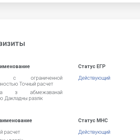
визиты
аименование
Статус ЕГР
во с ограниченной
Действующий
нностью Точный расчет
ства з абмежаванай
ю Дакладны разлiк
наименование
Статус МНС
й расчет
Действующий