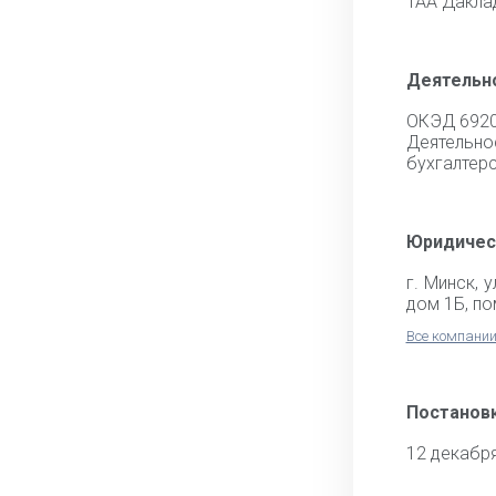
ТАА Дакла
Деятельн
ОКЭД 692
Деятел
бухгалтерс
Юридичес
г. Минск, 
дом 1Б, по
Все компании
Постановк
12 декабр