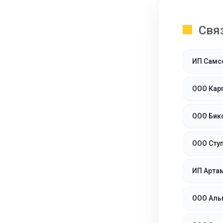
Свя
ИП Самс
ООО Кар
ООО Бик
ООО Ступ
ИП Арта
ООО Аль