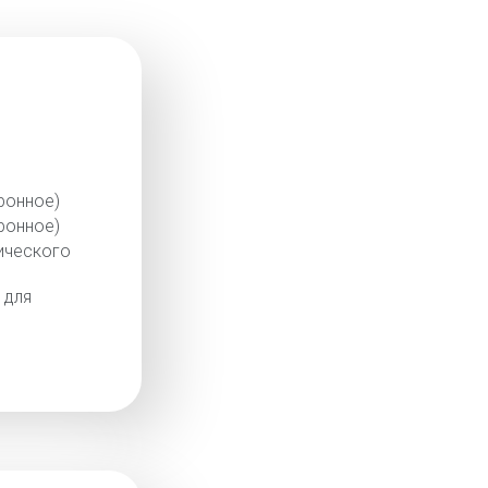
ронное)
ронное)
ического
 для