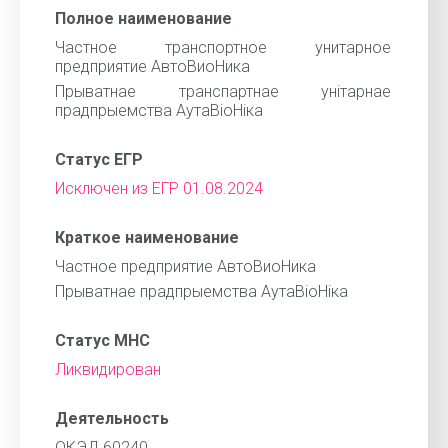
Полное наименование
Частное транспортное унитарное
предприятие АвтоВиоНика
Прыватнае транспартнае унiтарнае
прадпрыемства АутаВiоНiка
Статус ЕГР
Исключен из ЕГР 01.08.2024
Краткое наименование
Частное предприятие АвтоВиоНика
Прыватнае прадпрыемства АутаВiоНiка
Статус МНС
Ликвидирован
Деятельность
ОКЭД 60240