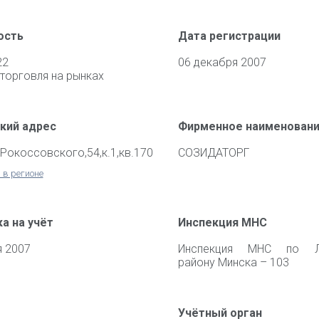
ость
Дата регистрации
22
06 декабря 2007
торговля на рынках
кий адрес
Фирменное наименован
.Рокоссовского,54,к.1,кв.170
СОЗИДАТОРГ
 в регионе
а на учёт
Инспекция МНС
я 2007
Инспекция МНС по Л
району Минска – 103
Учётный орган