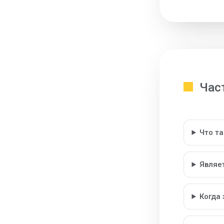
Час
Что т
Являе
Когда