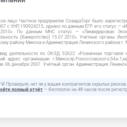
омпании
ое лицо Частное предприятие СозидаТорг было зарегистр
07 с УНП 190924215, однако по данным ЕГР его статус — «
7.2010». По данным МНС статус — «Ликвидирован Эко
ельность (банкротство) 15.07.2010». Учётные органы: Ин
ому району Минска и Администрация Ленинского района г. 
вид деятельности по ОКЭД 52622: «Розничная торговля н
ий адрес организации: г.Минск,пр.Рокоссовского,54,к.1,к
и: 06 декабря 2007. Учётный орган: Администрация Ленинс
💡 Проверьте, нет ли у ваших контрагентов скрытых рисков.
ойте полный отчёт
— бесплатно на 48 часов после регист