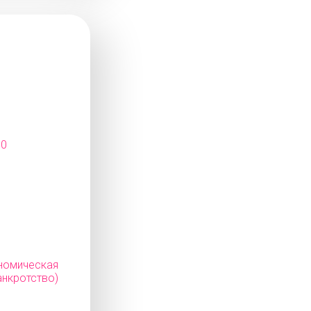
10
мическая
нкротство)