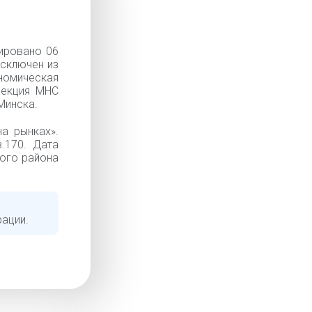
ировано 06
Исключен из
номическая
спекция МНС
Минска.
а рынках».
в.170. Дата
кого района
рации.