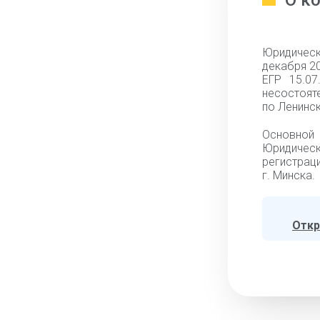
О к
Юридическ
декабря 20
ЕГР 15.0
несостоят
по Ленинск
Основной 
Юридическ
регистраци
г. Минска.
Откр