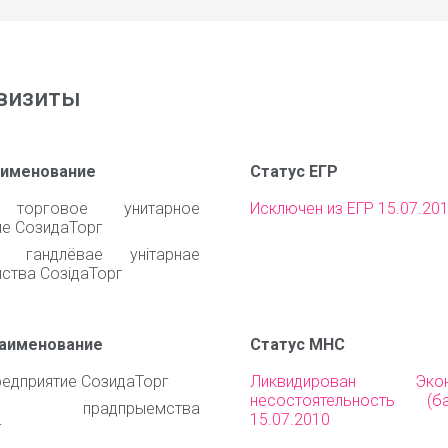
визиты
аименование
Статус ЕГР
 торговое унитарное
Исключен из ЕГР 15.07.20
ие СозидаТорг
е гандлёвае унiтарнае
ства СозiдаТорг
наименование
Статус МНС
редприятие СозидаТорг
Ликвидирован Эконо
несостоятельность (ба
нае прадпрыемства
15.07.2010
г