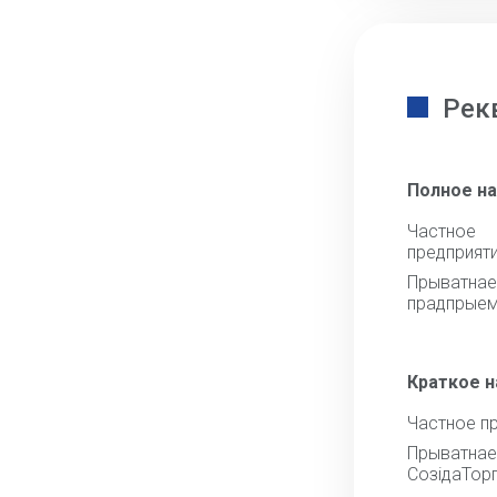
Рек
Полное н
Частное
предприят
Прыватна
прадпрыем
Краткое 
Частное п
Прыват
СозiдаТор