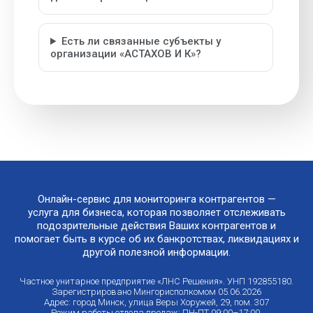
Есть ли связанные субъекты у
организации «АСТАХОВ И К»?
Онлайн-сервис для мониторинга контрагентов —
услуга для бизнеса, которая позволяет отслеживать
подозрительные действия Ваших контрагентов и
помогает быть в курсе об их банкротствах, ликвидациях и
другой полезной информации.
Частное унитарное предприятие «ЛНС Решения». УНП 192855180.
Зарегистрировано Мингорисполкомом 05.06.2026
Адрес: город Минск, улица Веры Хоружей, 29, пом. 307
Режим работы отдела продаж: ПН-ПТ 09:00–17:00.