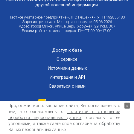
другой полезной информации.
Частное унитарное предприятие «ЛНС Решения». УНП 192855180.
Зарегистрировано Мингорисполкомом 05.06.2026
Адрес: город Минск, улица Веры Хоружей, 29, пом. 307
Режим работы отдела продаж: ПН-ПТ 09:00–17:00.
Доступ к базе
О сервисе
Источники данных
Интеграция и API
Связаться с нами
Продолжая использование сайта, Вы соглашаетесь с
×
тем, что ознакомлены с
Политикой в отношении
Публичный договор оказания информационных услуг
ООО «Контемпорари» не несет ответственности за достоверность информации,
обработки персональных данных
, согласны с её
получаемой из открытых источников и от третьих лиц.
условиями, а также даете свое согласие на обработку
Ваших персональных данных.