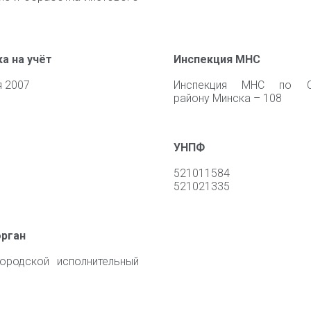
а на учёт
Инспекция МНС
я 2007
Инспекция МНС по С
району Минска – 108
УНПФ
521011584
521021335
орган
ородской исполнительный