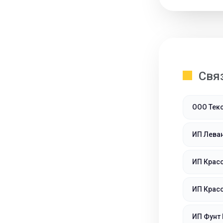
Свя
ООО Тек
ИП Лева
ИП Красо
ИП Красо
ИП Фунт