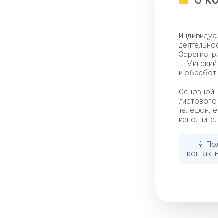
О к
Индивидуа
деятельн
Зарегистр
— Минский
и обработк
Основной
листового
телефон, e
исполнител
💡 По
контакты