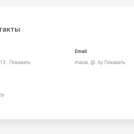
такты
Email
713…
Показать
mazai…@…by
Показать
.by