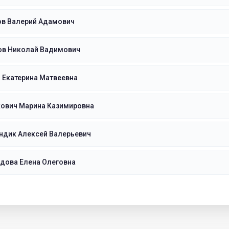
ов Валерий Адамович
ов Николай Вадимович
 Екатерина Матвеевна
кович Марина Казимировна
ндик Алексей Валерьевич
дова Елена Олеговна