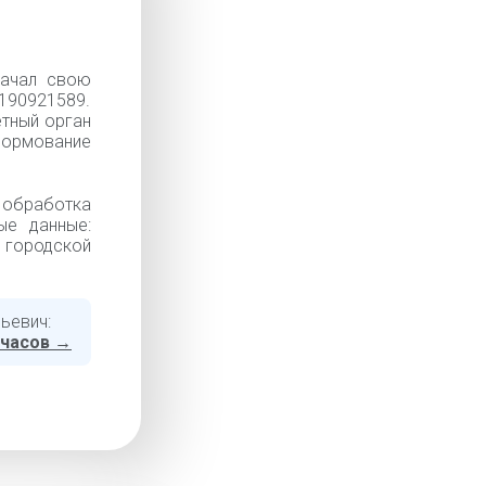
начал свою
90921589.
ётный орган
 Формование
обработка
ые данные:
й городской
ьевич:
 часов →