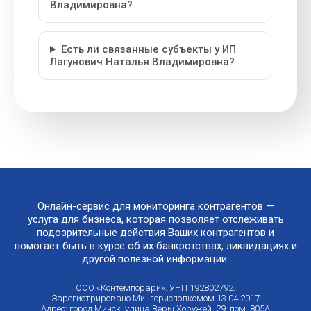
Владимировна?
Есть ли связанные субъекты у ИП
Лагунович Наталья Владимировна?
Онлайн-сервис для мониторинга контрагентов —
услуга для бизнеса, которая позволяет отслеживать
подозрительные действия Ваших контрагентов и
помогает быть в курсе об их банкротствах, ликвидациях и
другой полезной информации.
ООО «Контемпорари». УНП 192802792.
Зарегистрировано Мингорисполкомом 13.04.2017
Адрес: город Минск, улица Веры Хоружей, 29, пом. 805А