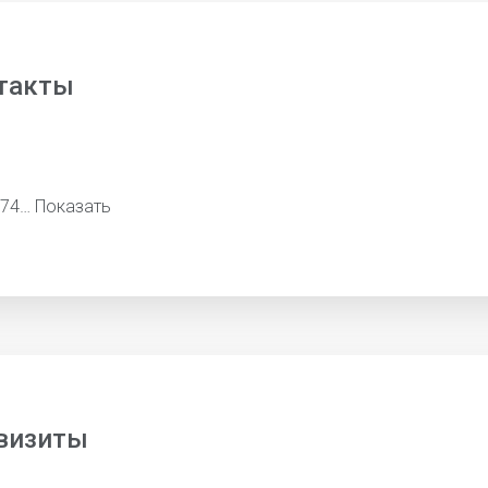
такты
774…
Показать
визиты