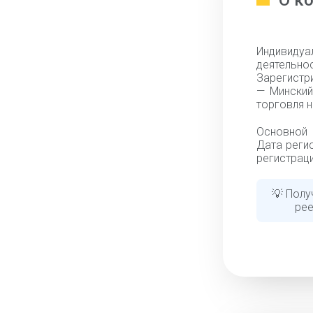
О к
Индивиду
деятельн
Зарегистр
— Минский
торговля н
Основной 
Дата регис
регистраци
💡 Полу
рее