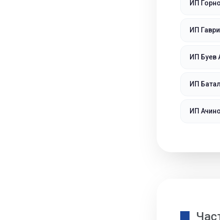
ИП Горно
ИП Гаври
ИП Буев 
ИП Бата
ИП Ачино
Час