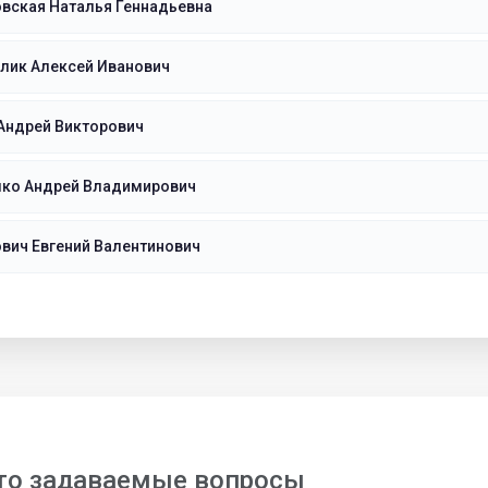
вская Наталья Геннадьевна
лик Алексей Иванович
Андрей Викторович
лко Андрей Владимирович
вич Евгений Валентинович
то задаваемые вопросы