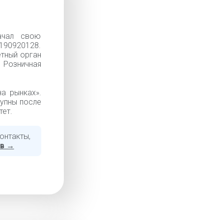
ачал свою
90920128.
ётный орган
 Розничная
а рынках».
тупны после
тет.
онтакты,
ов →