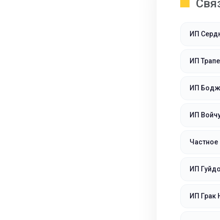
Свя
ИП Серд
ИП Трапе
ИП Бодж
ИП Войч
Частное 
ИП Гуйд
ИП Грак 