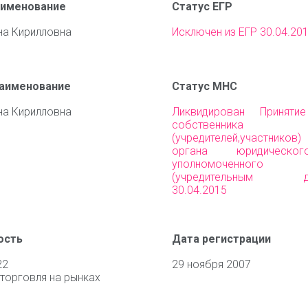
аименование
Статус ЕГР
на Кирилловна
Исключен из ЕГР 30.04.20
наименование
Статус МНС
на Кирилловна
Ликвидирован Приняти
собственника им
(учредителей,участни
органа юридическо
уполномоченного 
(учредительным до
30.04.2015
ость
Дата регистрации
22
29 ноября 2007
торговля на рынках