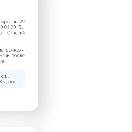
рирован 29
.04.2015».
, Минский
а рынках».
тупны после
тет.
кты,
8 часов.