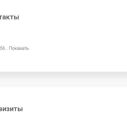
такты
856…
Показать
визиты