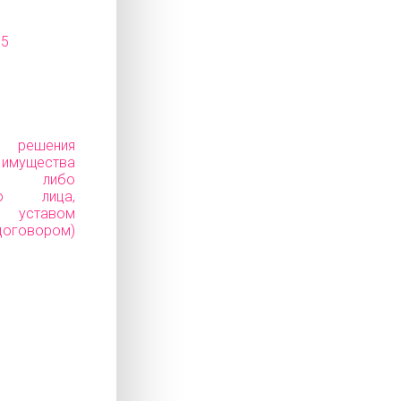
15
е решения
ущества
ков) либо
го лица,
уставом
говором)