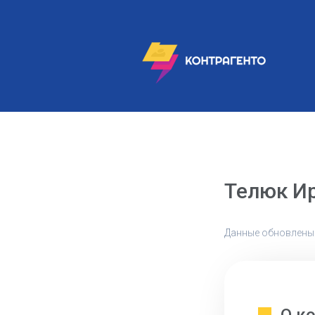
Телюк И
Данные обновлены: