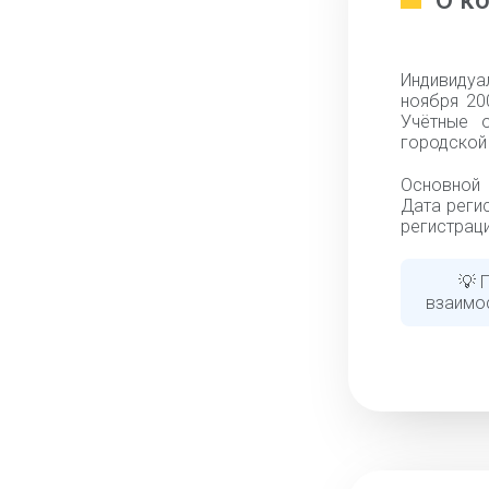
О к
Индивидуа
ноября 20
Учётные 
городской 
Основной 
Дата регис
регистраци
💡 
взаимо