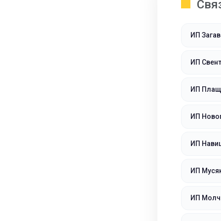
Свя
ИП Загав
ИП Свен
ИП Плащ
ИП Ново
ИП Навиц
ИП Мусяк
ИП Молч