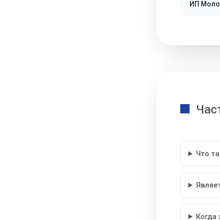
ИП Моло
Час
Что т
Являе
Когда