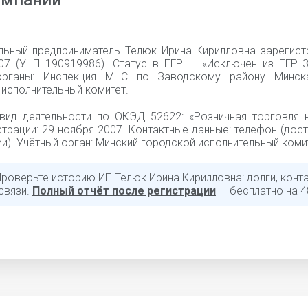
омпании
льный предприниматель Телюк Ирина Кирилловна зарегист
07 (УНП 190919986). Статус в ЕГР — «Исключен из ЕГР 30
органы: Инспекция МНС по Заводскому району Минска
исполнительный комитет.
вид деятельности по ОКЭД 52622: «Розничная торговля н
трации: 29 ноября 2007. Контактные данные: телефон (дос
и). Учётный орган: Минский городской исполнительный коми
Проверьте историю ИП Телюк Ирина Кирилловна: долги, конта
связи.
Полный отчёт после регистрации
— бесплатно на 4