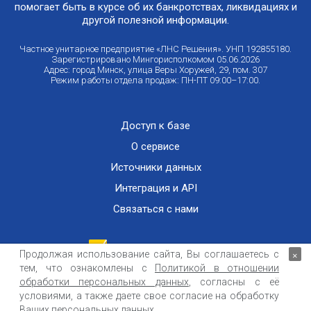
помогает быть в курсе об их банкротствах, ликвидациях и
другой полезной информации.
Частное унитарное предприятие «ЛНС Решения». УНП 192855180.
Зарегистрировано Мингорисполкомом 05.06.2026
Адрес: город Минск, улица Веры Хоружей, 29, пом. 307
Режим работы отдела продаж: ПН-ПТ 09:00–17:00.
Доступ к базе
О сервисе
Источники данных
Интеграция и API
Связаться с нами
Продолжая использование сайта, Вы соглашаетесь с
×
тем, что ознакомлены с
Политикой в отношении
Публичный договор оказания информационных услуг
ООО «Контемпорари» не несет ответственности за достоверность информации,
обработки персональных данных
, согласны с её
получаемой из открытых источников и от третьих лиц.
условиями, а также даете свое согласие на обработку
Ваших персональных данных.