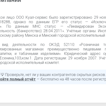
омпании
ое лицо ООО Куал-сервис было зарегистрировано 29 ноя
18288, однако по данным ЕГР его статус — «Исключ
11». По данным МНС статус — «Ликвидирован Экон
ельность (банкротство) 28.04.2011». Учётные органы: Ин
скому району Минска и Минский городской исполнительный 
 вид деятельности по ОКЭД 52110: «Розничная т
лизированных магазинах преимущественно пищевыми п
апитки, и табачными изделиями». Юридический адрес ор
.Есенина,103,ком.1. Дата регистрации: 29 ноября 2007. Учё
родской исполнительный комитет.
💡 Проверьте, нет ли у ваших контрагентов скрытых рисков.
ойте полный отчёт
— бесплатно на 48 часов после регист