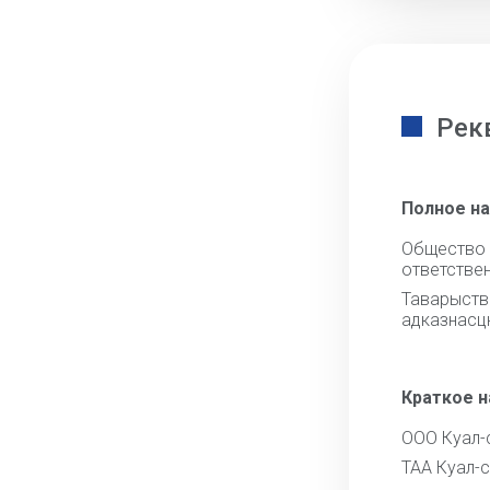
Рек
Полное н
Общест
ответстве
Тавары
адказнасц
Краткое 
ООО Куал-
ТАА Куал-с