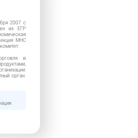
бря 2007 с
ен из ЕГР
омическая
спекция МНС
комитет.
орговля в
родуктами,
ганизации:
тный орган:
рации.