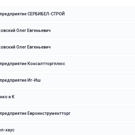
 предприятие СЕРБИБЕЛ-СТРОЙ
овский Олег Евгеньевич
овский Олег Евгеньевич
 предприятие Консалтторгплюс
 предприятие Иг-Иш
нко и К
предприятие Евроинструментторг
ел-хаус