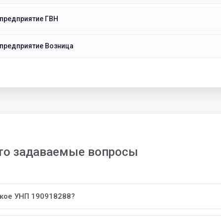
 предприятие ГВН
 предприятие Возница
то задаваемые вопросы
акое УНП 190918288?