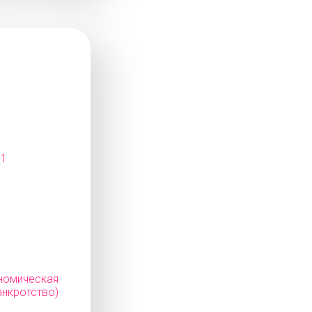
11
мическая
нкротство)