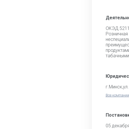
Деятельн
ОКЭД 521
Розни
неспециа
преиму
продукта
табачными
Юридичес
г.Минск,ул
Все компании
Постановк
05 декабр