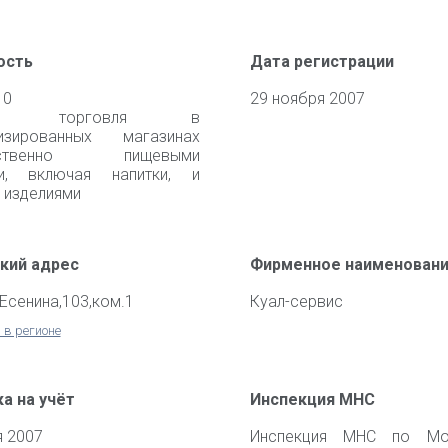
ость
Дата регистрации
10
29 ноября 2007
чная торговля в
лизированных магазинах
щественно пищевыми
ми, включая напитки, и
 изделиями
кий адрес
Фирменное наименован
.Есенина,103,ком.1
Куал-сервис
 в регионе
а на учёт
Инспекция МНС
я 2007
Инспекция МНС по Мо