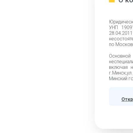
О к
Юридическ
УНП 1909
28.04.20
несостоят
по Москов
Основной
неспециа
включая н
г.Минск,ул
Минский го
Откр