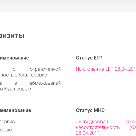
визиты
аименование
Статус ЕГР
во с ограниченной
Исключен из ЕГР 28.04.20
нностью Куал-сервис
ства з абмежаванай
ю Куал-сэрвіс
наименование
Статус МНС
сервис
Ликвидирован Эконо
несостоятельность (ба
эрвіс
28.04.2011