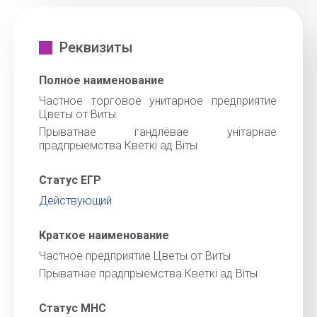
Реквизиты
Полное наименование
Частное торговое унитарное предприятие
Цветы от Виты
Прыватнае гандлёвае унiтарнае
прадпрыемства Кветкi ад Вiты
Статус ЕГР
Действующий
Краткое наименование
Частное предприятие Цветы от Виты
Прыватнае прадпрыемства Кветкi ад Вiты
Статус МНС