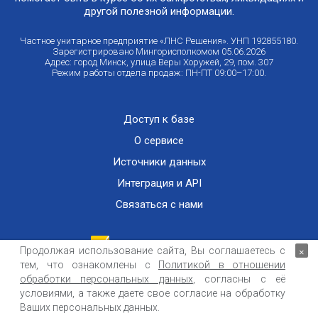
другой полезной информации.
Частное унитарное предприятие «ЛНС Решения». УНП 192855180.
Зарегистрировано Мингорисполкомом 05.06.2026
Адрес: город Минск, улица Веры Хоружей, 29, пом. 307
Режим работы отдела продаж: ПН-ПТ 09:00–17:00.
Доступ к базе
О сервисе
Источники данных
Интеграция и API
Связаться с нами
Продолжая использование сайта, Вы соглашаетесь с
×
тем, что ознакомлены с
Политикой в отношении
Публичный договор оказания информационных услуг
ООО «Контемпорари» не несет ответственности за достоверность информации,
обработки персональных данных
, согласны с её
получаемой из открытых источников и от третьих лиц.
условиями, а также даете свое согласие на обработку
Ваших персональных данных.