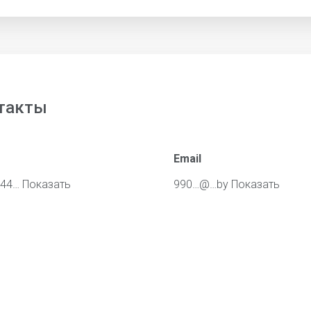
такты
Email
144…
Показать
990…@…by
Показать