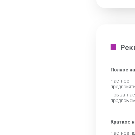
Рек
Полное н
Частное
предприят
Прыватна
прадпрыем
Краткое 
Частное п