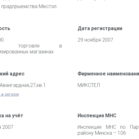
 прадпрыемства Мiкстэл
ость
Дата регистрации
00
29 ноября 2007
чная торговля в
изированных магазинах
кий адрес
Фирменное наименован
.Авангардная,27,кв.1
МИКСТЕЛ
 в регионе
а на учёт
Инспекция МНС
я 2007
Инспекция МНС по Парт
району Минска – 106