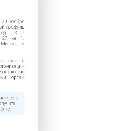
 29 ноября
ной профиль
Код ОКПО:
27, кв. 1.
 Минска и
орговля в
анизации:
 Контактные
ный орган:
 историю
олучите
енто.