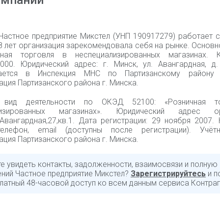
омпании
Частное предприятие Микстел (УНП 190917279) работает с
18 лет организация зарекомендовала себя на рынке. Основ
ная торговля в неспециализированных магазинах. 
000. Юридический адрес: г. Минск, ул. Авангардная, д. 
ается в Инспекция МНС по Партизанскому району
ция Партизанского района г. Минска.
 вид деятельности по ОКЭД 52100: «Розничная т
лизированных магазинах». Юридический адрес орг
.Авангардная,27,кв.1. Дата регистрации: 29 ноября 2007.
телефон, email (доступны после регистрации). Учёт
ция Партизанского района г. Минска.
те увидеть контакты, задолженности, взаимосвязи и полную
ний Частное предприятие Микстел?
Зарегистрируйтесь
и п
латный 48-часовой доступ ко всем данным сервиса Контраг