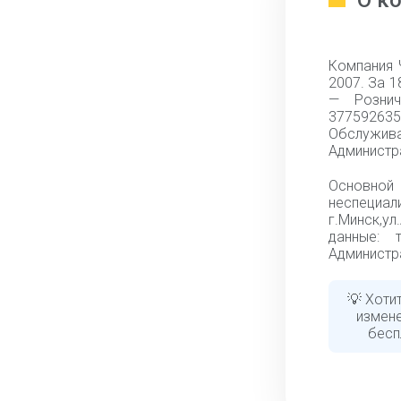
О к
Компания 
2007. За 
— Рознич
377592635
Обслужив
Администра
Основной
неспециа
г.Минск,ул
данные: 
Администра
💡 Хоти
измене
бесп