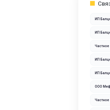
Свя
ИП Балце
ИП Балце
Частное
ИП Балце
ИП Балц
ООО Мефт
Частное