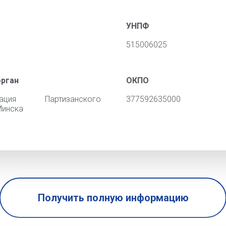
УНПФ
515006025
орган
ОКПО
трация Партизанского
377592635000
Минска
Получить полную информацию