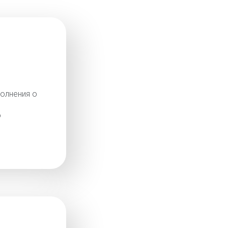
олнения о
о