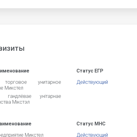
визиты
аименование
Статус ЕГР
 торговое унитарное
Действующий
ие Микстел
е гандлёвае унiтарнае
ства Мiкстэл
наименование
Статус МНС
редприятие Микстел
Действующий