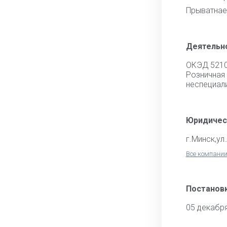
Прыватнае
Деятельн
ОКЭД 521
Розни
неспециал
Юридичес
г.Минск,ул
Все компании
Постановк
05 декабр