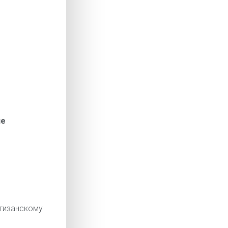
ие
изанскому