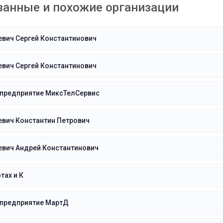
занные и похожие организации
вич Сергей Константинович
вич Сергей Константинович
 предприятие МиксТелСервис
вич Константин Петрович
евич Андрей Константинович
ах и К
 предприятие МартД