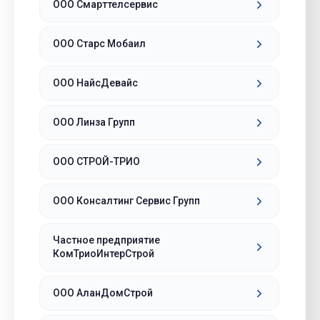
ООО Смарттелсервис
ООО Старс Мобаил
ООО НайсДевайс
ООО Линза Групп
ООО СТРОЙ-ТРИО
ООО Консалтинг Сервис Групп
Частное предприятие
КомТриоИнтерСтрой
ООО АланДомСтрой