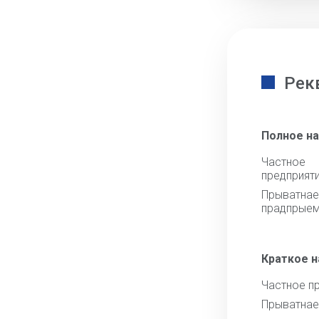
Рек
Полное н
Частное
предприят
Прыватна
прадпрыем
Краткое 
Частное п
Прыватнае