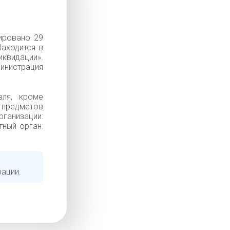
ировано 29
Находится в
квидации».
инистрация
вля, кроме
 предметов
низации:
тный орган:
рации.