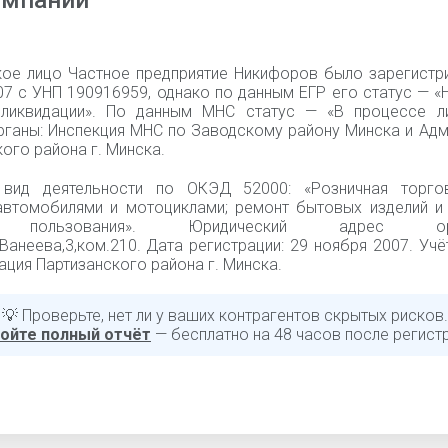
омпании
ое лицо Частное предприятие Никифоров было зарегистр
07 с УНП 190916959, однако по данным ЕГР его статус — «
ликвидации». По данным МНС статус — «В процессе ли
рганы: Инспекция МНС по Заводскому району Минска и Адм
ого района г. Минска.
 вид деятельности по ОКЭД 52000: «Розничная торго
автомобилями и мотоциклами; ремонт бытовых изделий и
о пользования». Юридический адрес орга
.Ванеева,3,ком.210. Дата регистрации: 29 ноября 2007. Учё
ция Партизанского района г. Минска.
💡 Проверьте, нет ли у ваших контрагентов скрытых рисков.
ойте полный отчёт
— бесплатно на 48 часов после регист