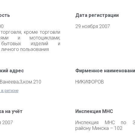
ость
Дата регистрации
00
29 ноября 2007
 торговля, кроме торговли
илями и мотоциклами;
 бытовых изделий и
 личного пользования
кий адрес
Фирменное наименован
.Ванеева,3,ком.210
НИКИФОРОВ
 в регионе
а на учёт
Инспекция МНС
я 2007
Инспекция МНС по З
району Минска – 102