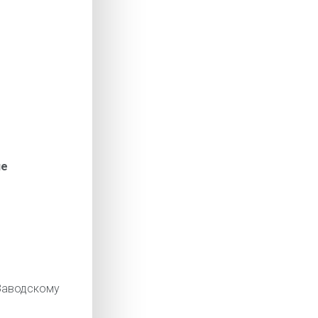
ие
аводскому