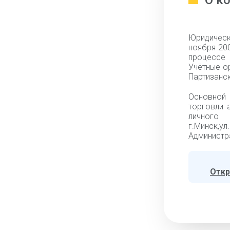
О к
Юридическ
ноября 20
процессе 
Учётные о
Партизанск
Основной
торговли 
личног
г.Минск,ул
Администра
Откр