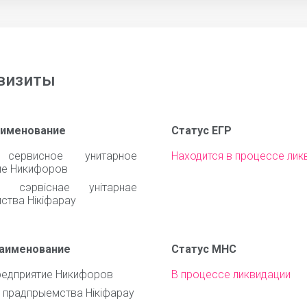
визиты
аименование
Статус ЕГР
 сервисное унитарное
Находится в процессе лик
ие Никифоров
е сэрвiснае унiтарнае
ства Нiкiфарау
наименование
Статус МНС
редприятие Никифоров
В процессе ликвидации
 прадпрыемства Нiкiфарау