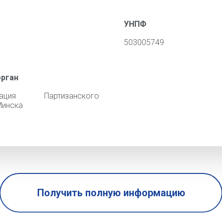
УНПФ
503005749
орган
трация Партизанского
Минска
Получить полную информацию