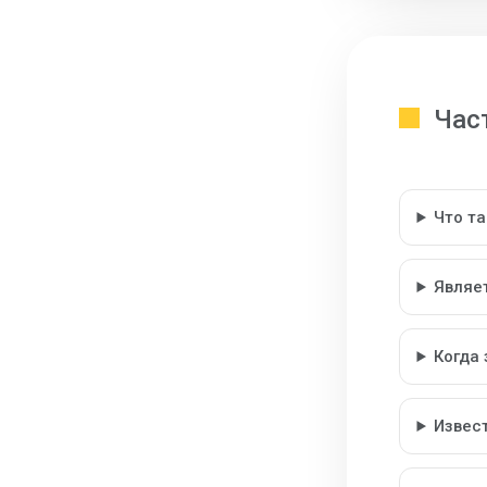
Час
Что т
Являе
Когда
Извес