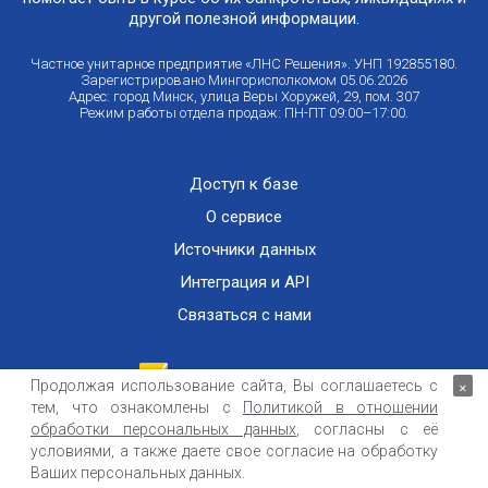
другой полезной информации.
Частное унитарное предприятие «ЛНС Решения». УНП 192855180.
Зарегистрировано Мингорисполкомом 05.06.2026
Адрес: город Минск, улица Веры Хоружей, 29, пом. 307
Режим работы отдела продаж: ПН-ПТ 09:00–17:00.
Доступ к базе
О сервисе
Источники данных
Интеграция и API
Связаться с нами
Продолжая использование сайта, Вы соглашаетесь с
×
тем, что ознакомлены с
Политикой в отношении
Публичный договор оказания информационных услуг
ООО «Контемпорари» не несет ответственности за достоверность информации,
обработки персональных данных
, согласны с её
получаемой из открытых источников и от третьих лиц.
условиями, а также даете свое согласие на обработку
Ваших персональных данных.