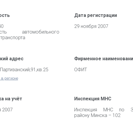
ость
Дата регистрации
40
29 ноября 2007
ность автомобильного
 транспорта
кий адрес
Фирменное наименован
.Партизанский,91,кв.25
ОФИТ
 в регионе
а на учёт
Инспекция МНС
я 2007
Инспекция МНС по З
району Минска – 102