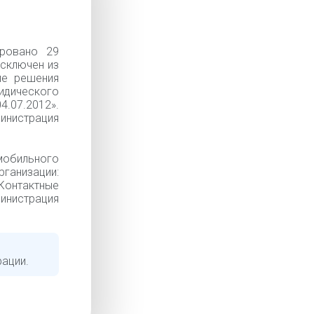
ровано 29
Исключен из
ие решения
идического
.07.2012».
инистрация
мобильного
низации:
 Контактные
министрация
рации.