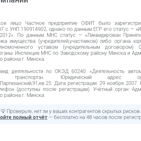
омпании
кое лицо Частное предприятие ОФИТ было зарегистри
07 с УНП 190914902, однако по данным ЕГР его статус — «
.2012». По данным МНС статус — «Ликвидирован Принят
ика имущества (учредителей,участников) либо органа юр
лномоченного уставом (учредительным договором) 04
рганы: Инспекция МНС по Заводскому району Минска и Адм
 района г. Минска.
вид деятельности по ОКЭД 60240: «Деятельность авто
го транспорта». Юридический адрес орга
.Партизанский,91,кв.25. Дата регистрации: 29 ноября 2007.
елефон (доступны после регистрации). Учётный орган: Ад
 района г. Минска.
💡 Проверьте, нет ли у ваших контрагентов скрытых рисков.
ойте полный отчёт
— бесплатно на 48 часов после регист