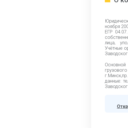
О к
Юридичес
ноября 20
ЕГР 04.07
собственн
лица, упо
Учётные о
Заводского
Основной 
грузово
г.Минск,пр
данные: т
Заводского
Откр