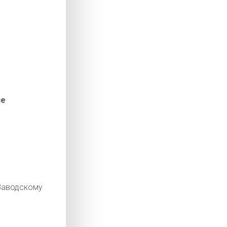
ие
аводскому