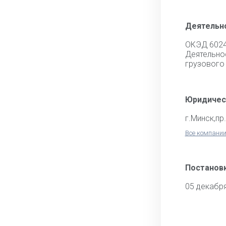
Деятельн
ОКЭД 602
Деятель
грузового
Юридичес
г.Минск,пр
Все компании
Постановк
05 декабр