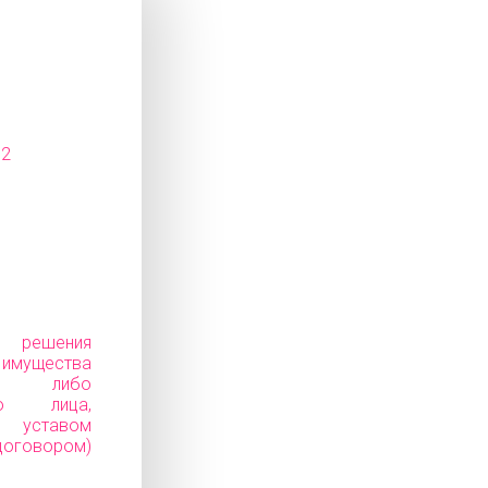
12
е решения
ущества
ков) либо
го лица,
уставом
говором)