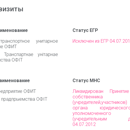
визиты
аименование
Статус ЕГР
транспортное унитарное
Исключен из ЕГР 04.07.20
ие ОФИТ
 Транспартнае унiтарнае
ства ОФIТ
наименование
Статус МНС
редприятие ОФИТ
Ликвидирован Приняти
собственника им
 прадпрыемства ОФIТ
(учредителей,участни
органа юридическо
уполномоченного 
(учредительным до
04.07.2012