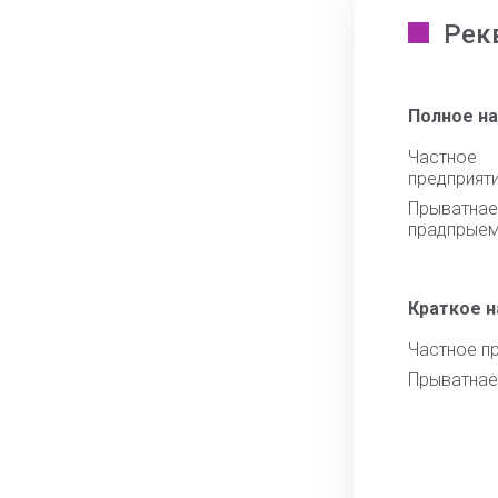
Рек
Полное н
Частное 
предприят
Прыватнае
прадпрыем
Краткое 
Частное п
Прыватнае