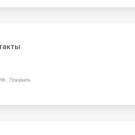
такты
396…
Показать