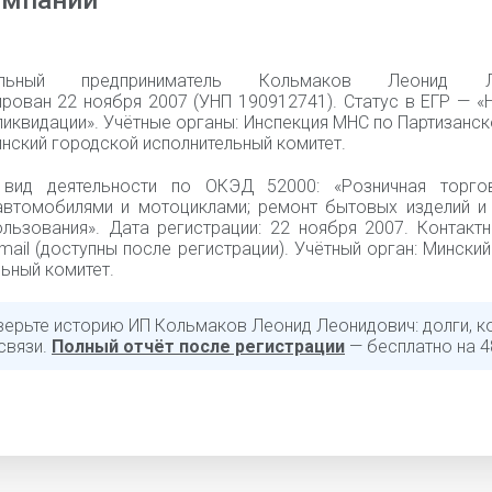
омпании
уальный предприниматель Кольмаков Леонид Ле
ирован 22 ноября 2007 (УНП 190912741). Статус в ЕГР — «
ликвидации». Учётные органы: Инспекция МНС по Партизанс
нский городской исполнительный комитет.
 вид деятельности по ОКЭД 52000: «Розничная торго
автомобилями и мотоциклами; ремонт бытовых изделий и
ользования». Дата регистрации: 22 ноября 2007. Контакт
mail (доступны после регистрации). Учётный орган: Мински
ьный комитет.
верьте историю ИП Кольмаков Леонид Леонидович: долги, ко
связи.
Полный отчёт после регистрации
— бесплатно на 4