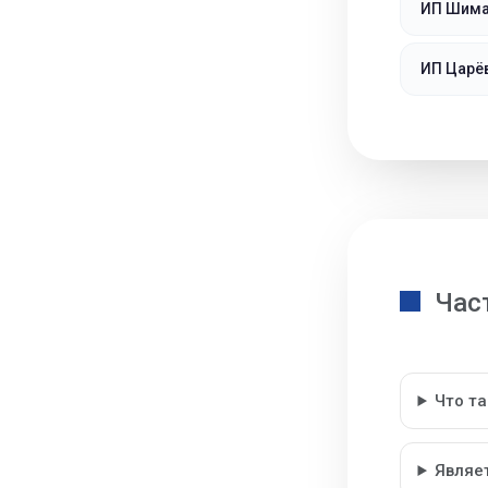
ИП Шима
ИП Царё
Час
Что т
Являе