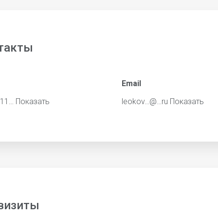
такты
Email
711…
Показать
leokov…@…ru
Показать
визиты