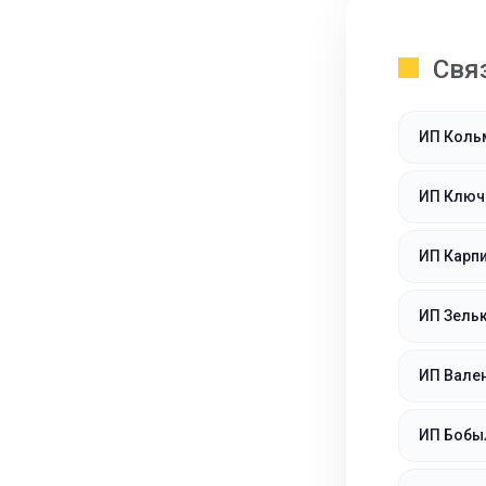
Свя
ИП Коль
ИП Ключ
ИП Карп
ИП Зельк
ИП Вале
ИП Бобы