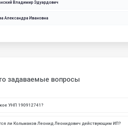
нский Владимир Эдуардович
ва Александра Ивановна
то задаваемые вопросы
акое УНП 190912741?
тся ли Кольмаков Леонид Леонидович действующим ИП?