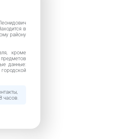
онидович
Находится в
кому району
вля, кроме
 предметов
ные данные:
й городской
нтакты,
8 часов.