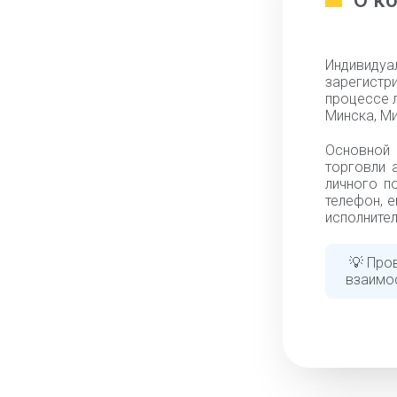
О к
Индивид
зарегистр
процессе 
Минска, Ми
Основной
торговли 
личного п
телефон, e
исполнител
💡 Про
взаимо