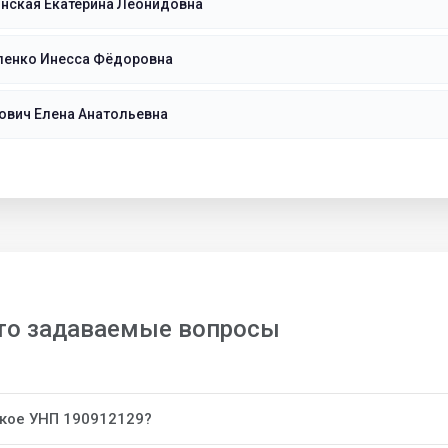
нская Екатерина Леонидовна
ленко Инесса Фёдоровна
ович Елена Анатольевна
то задаваемые вопросы
акое УНП 190912129?