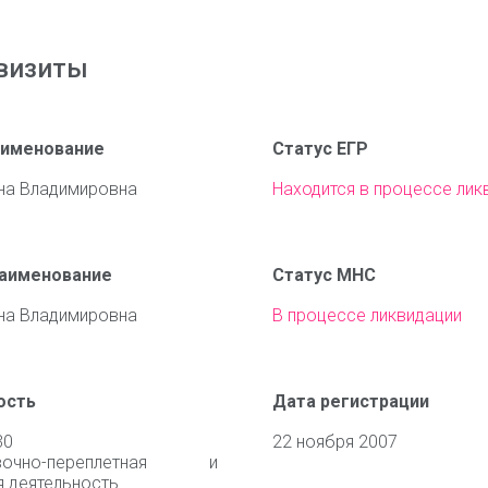
визиты
аименование
Статус ЕГР
на Владимировна
Находится в процессе лик
наименование
Статус МНС
на Владимировна
В процессе ликвидации
ость
Дата регистрации
30
22 ноября 2007
вочно-переплетная и
я деятельность