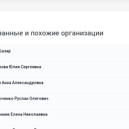
занные и похожие организации
Базар
нова Юлия Сергеевна
ч Анна Александровна
юченко Руслан Олегович
инник Елена Николаевна