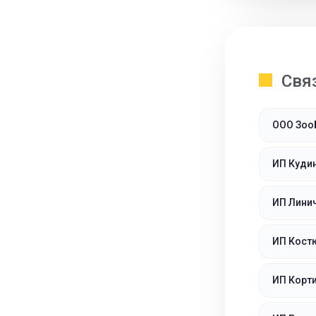
Свя
ООО Зоо
ИП Куди
ИП Лини
ИП Кост
ИП Корт