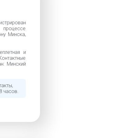
истрирован
в процессе
ну Минска,
еплетная и
Контактные
ан: Минский
такты,
8 часов.