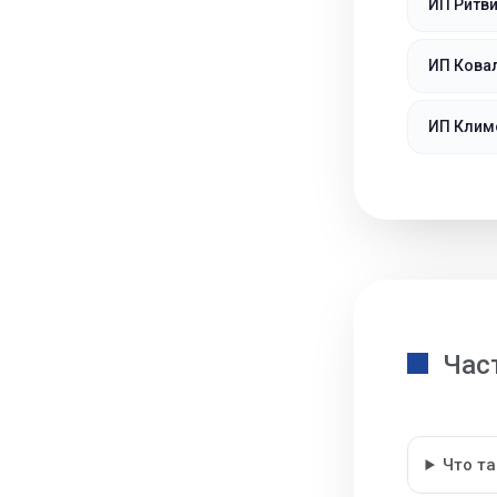
ИП Ритви
ИП Кова
ИП Клим
Час
Что т