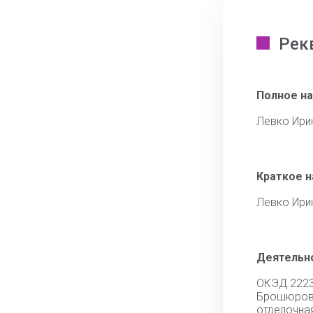
Рек
Полное н
Левко Ири
Краткое 
Левко Ири
Деятельн
ОКЭД 222
Брошюро
отделочна