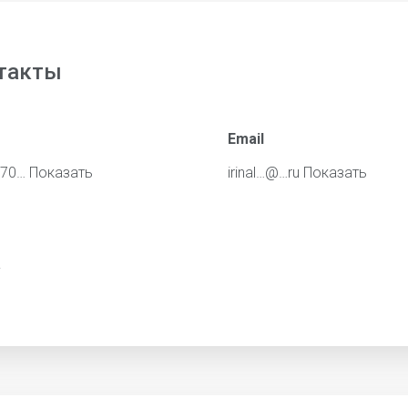
такты
Email
670…
Показать
irinal…@…ru
Показать
y