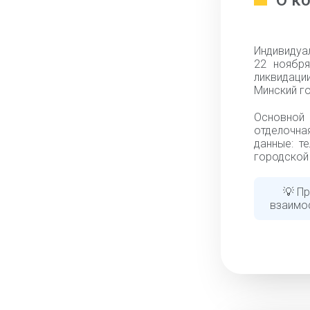
О к
Индивидуа
22 ноября
ликвидаци
Минский го
Основной 
отделочна
данные: т
городской 
💡 П
взаимо