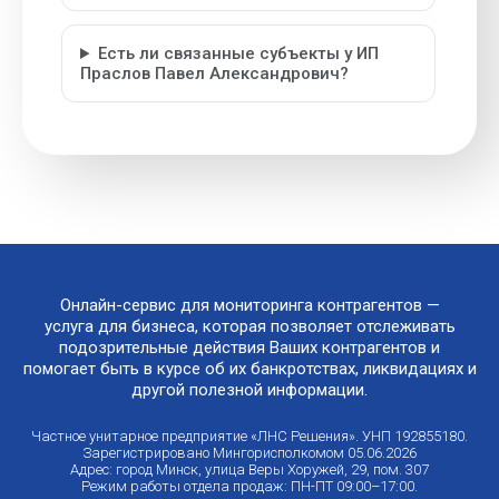
Есть ли связанные субъекты у ИП
Праслов Павел Александрович?
Онлайн-сервис для мониторинга контрагентов —
услуга для бизнеса, которая позволяет отслеживать
подозрительные действия Ваших контрагентов и
помогает быть в курсе об их банкротствах, ликвидациях и
другой полезной информации.
Частное унитарное предприятие «ЛНС Решения». УНП 192855180.
Зарегистрировано Мингорисполкомом 05.06.2026
Адрес: город Минск, улица Веры Хоружей, 29, пом. 307
Режим работы отдела продаж: ПН-ПТ 09:00–17:00.