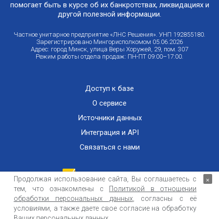
помогает быть в курсе об их банкротствах, ликвидациях и
другой полезной информации.
Частное унитарное предприятие «ЛНС Решения». УНП 192855180.
Зарегистрировано Мингорисполкомом 05.06.2026
Адрес: город Минск, улица Веры Хоружей, 29, пом. 307
Режим работы отдела продаж: ПН-ПТ 09:00–17:00.
Доступ к базе
О сервисе
Источники данных
Интеграция и API
Связаться с нами
Продолжая использование сайта, Вы соглашаетесь с
×
тем, что ознакомлены с
Политикой в отношении
Публичный договор оказания информационных услуг
ООО «Контемпорари» не несет ответственности за достоверность информации,
обработки персональных данных
, согласны с её
получаемой из открытых источников и от третьих лиц.
условиями, а также даете свое согласие на обработку
Ваших персональных данных.