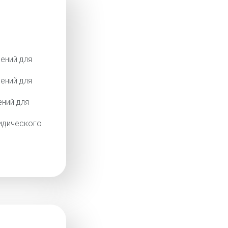
ений для
ений для
ний для
идического