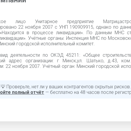
омпании
ское лицо Унитарное предприятие Матрицаст
ировано 22 ноября 2007 с УНП 190909915, однако по данн
«Находится в процессе ликвидации». По данным МНС с
ликвидации». Учётные органы: Инспекция МНС по Московск
инский городской исполнительный комитет.
вид деятельности по ОКЭД 45211: «Общее строительств
ий адрес организации: г Минск,ул. Шатько, д.43, ком
и: 22 ноября 2007. Учётный орган: Минский городской исп
💡 Проверьте, нет ли у ваших контрагентов скрытых рисков.
ойте полный отчёт
— бесплатно на 48 часов после регист