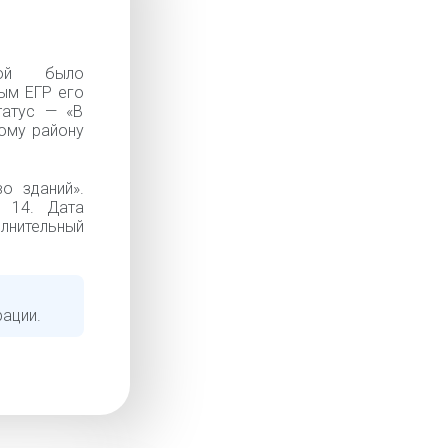
рой было
ым ЕГР его
татус — «В
ому району
о зданий».
. 14. Дата
олнительный
рации.