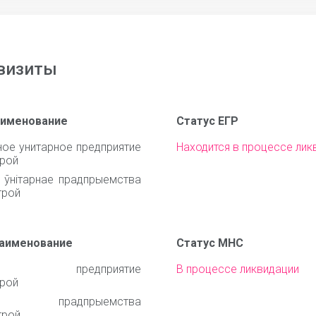
визиты
аименование
Статус ЕГР
ное унитарное предприятие
Находится в процессе лик
рой
е ўнітарнае прадпрыемства
трой
наименование
Статус МНС
ное предприятие
В процессе ликвидации
рой
нае прадпрыемства
трой