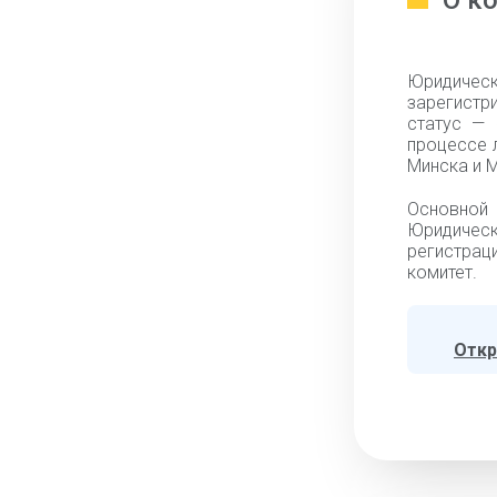
О к
Юридиче
зарегистр
статус — 
процессе 
Минска и М
Основной 
Юридическ
регистраци
комитет.
Откр