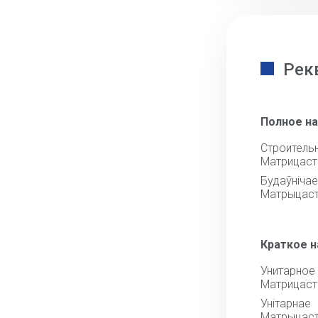
Рек
Полное н
Строитель
Матрицаст
Будаўніча
Матрыцас
Краткое 
Унитар
Матрицаст
Унітар
Матрыцас