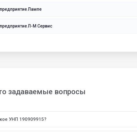
 предприятие Лампе
предприятие Л-М Сервис
то задаваемые вопросы
акое УНП 190909915?