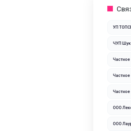
Свя
УП ТОПС
ЧУП Шука
Частное
Частное
Частное
ООО Лек
ООО Лау