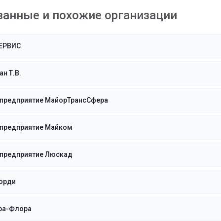
занные и похожие организации
ЕРВИС
н Т.В.
 предприятие МайорТрансСфера
 предприятие Майком
 предприятие Люскад
орди
ра-Флора