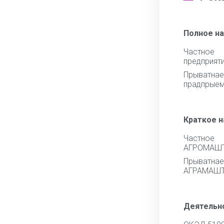
Полное н
Частное
предприя
Прыватна
прадпрые
Краткое 
Частн
АГРОМАШ
Прыват
АГРАМАШ
Деятельн