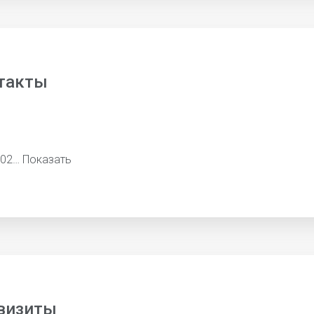
такты
602…
Показать
визиты