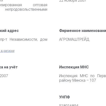
09
22 ноября 2007
лизированная оптовая
 непродовольственными
кий адрес
Фирменное наименован
 пр-т Независимости, дом
АГРОМАШТРЕЙД
 в регионе
а на учёт
Инспекция МНС
 2007
Инспекция МНС по Перв
району Минска – 107
УНПФ
518016894