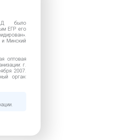
ЕЙД было
ым ЕГР его
видирован».
 и Минский
ая оптовая
низации: г.
оября 2007.
ный орган:
рации.