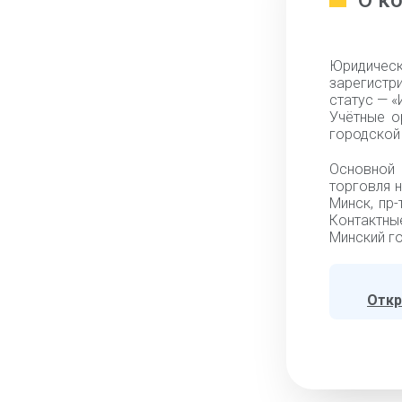
О к
Юридиче
зарегистр
статус — «
Учётные о
городской 
Основной 
торговля 
Минск, пр-
Контактны
Минский го
Откр