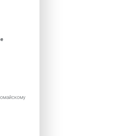
ие
омайскому