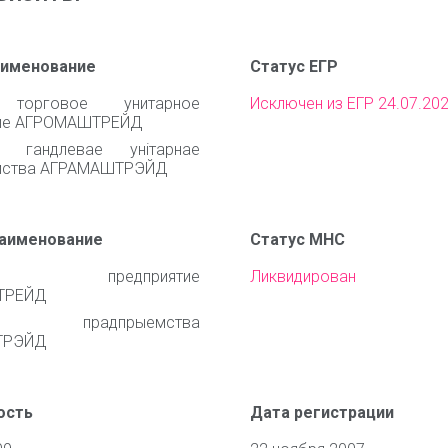
аименование
Статус ЕГР
 торговое унитарное
Исключен из ЕГР 24.07.20
тие АГРОМАШТРЕЙД
е гандлевае унiтарнае
мства АГРАМАШТРЭЙД
наименование
Статус МНС
ое предприятие
Ликвидирован
ТРЕЙД
нае прадпрыемства
ТРЭЙД
ость
Дата регистрации