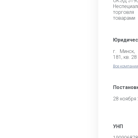
ОКЭД 519
Неспециа
торговля
товарами
Юридичес
г. Минск,
181, кв. 28
Все компании
Постановк
28 ноября
УНП
190906878