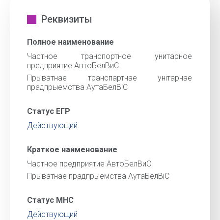
Реквизиты
Полное наименование
Частное транспортное унитарное
предприятие АвтоБелВиС
Прыватнае транспартнае унiтарнае
прадпрыемства АутаБелВiС
Статус ЕГР
Действующий
Краткое наименование
Частное предприятие АвтоБелВиС
Прыватнае прадпрыемства АутаБелВiС
Статус МНС
Действующий