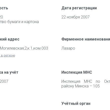
ость
Дата регистрации
20
22 ноября 2007
тво бумаги и картона
кий адрес
Фирменное наименован
.Могилевская,2,к.1,ком.003
Лазаро
 в регионе
а на учёт
Инспекция МНС
 2007
Инспекция МНС по Окт
району Минска – 105
Учётный орган