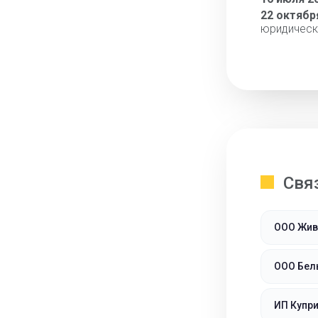
22 октябр
юридическ
Свя
ООО Жив
ООО Бел
ИП Купри