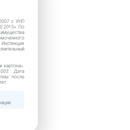
2007 с УНП
0.2015». По
 имущества
омоченного
 Инспекция
лнительный
 картона».
.003. Дата
упны после
тет.
рации.