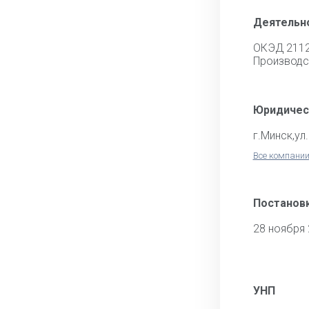
Деятельн
ОКЭД 211
Производс
Юридичес
г.Минск,ул
Все компании
Постановк
28 ноября
УНП