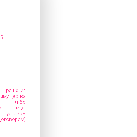
15
е решения
ущества
ков) либо
го лица,
уставом
говором)