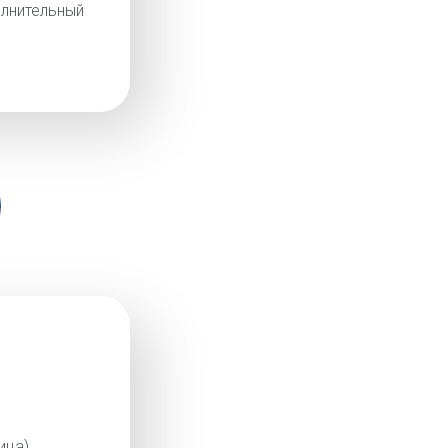
лнительный
ица)