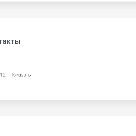
такты
612…
Показать