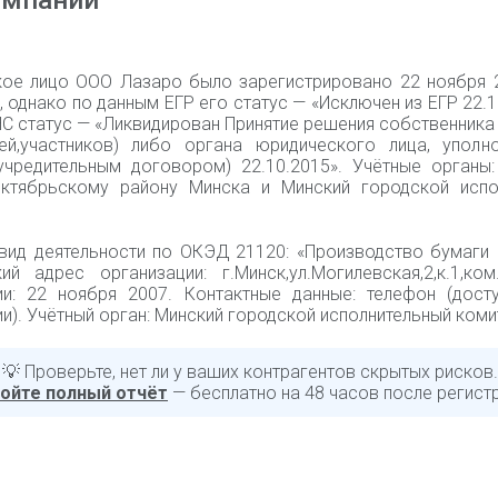
омпании
ое лицо ООО Лазаро было зарегистрировано 22 ноября 
 однако по данным ЕГР его статус — «Исключен из ЕГР 22.1
С статус — «Ликвидирован Принятие решения собственника
лей,участников) либо органа юридического лица, уполн
учредительным договором) 22.10.2015». Учётные органы:
тябрьскому району Минска и Минский городской испо
вид деятельности по ОКЭД 21120: «Производство бумаги и
ий адрес организации: г.Минск,ул.Могилевская,2,к.1,ком
ии: 22 ноября 2007. Контактные данные: телефон (дост
и). Учётный орган: Минский городской исполнительный коми
💡 Проверьте, нет ли у ваших контрагентов скрытых рисков.
ойте полный отчёт
— бесплатно на 48 часов после регист