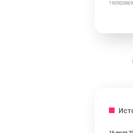
190905869
Ист
16 июля 2