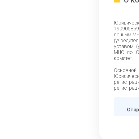
О к
Юридическ
190905869,
данным МН
(учредите
уставом (
МНС по Ок
комитет.
Основной 
Юридическ
регистрац
регистраци
Откр