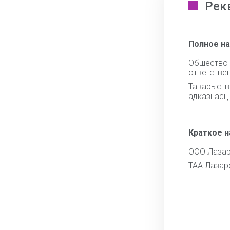
Рек
Полное н
Общест
ответстве
Тавары
адказнасц
Краткое 
ООО Лаза
ТАА Лазар