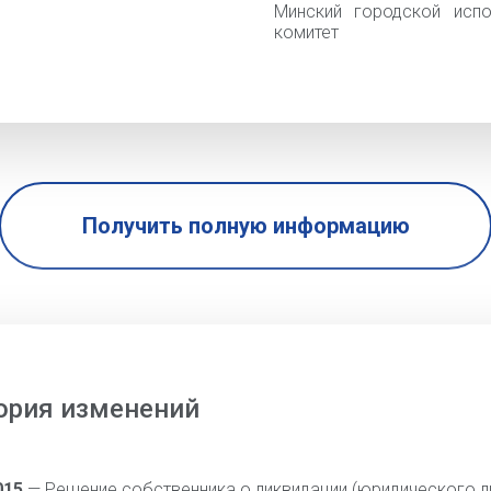
Минский городской испо
комитет
Получить полную информацию
ория изменений
015
— Решение собственника о ликвидации (юридического л