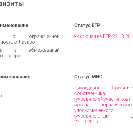
визиты
аименование
Статус ЕГР
во с ограниченной
Исключен из ЕГР 22.10.20
нностью Лазаро
ства з абмежаванай
ю Лазаро
наименование
Статус МНС
ро
Ликвидирован Приняти
собственника им
о
(учредителей,участни
органа юридическо
уполномоченного 
(учредительным до
22.10.2015