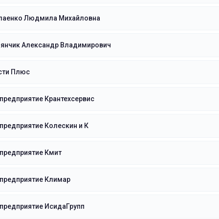
лаенко Людмила Михайловна
иянчик Александр Владимирович
сти Плюс
предприятие Крантехсервис
предприятие Колескин и К
 предприятие Кмит
 предприятие Климар
 предприятие ИсидаГрупп