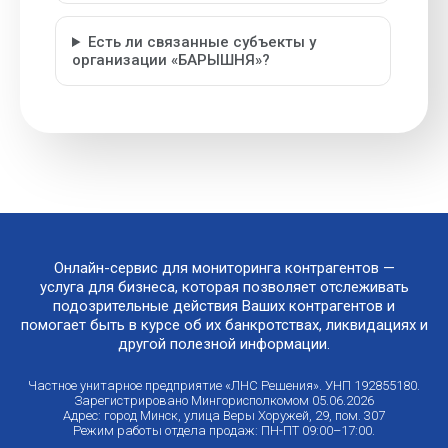
Есть ли связанные субъекты у
организации «БАРЫШНЯ»?
Онлайн-сервис для мониторинга контрагентов —
услуга для бизнеса, которая позволяет отслеживать
подозрительные действия Ваших контрагентов и
помогает быть в курсе об их банкротствах, ликвидациях и
другой полезной информации.
Частное унитарное предприятие «ЛНС Решения». УНП 192855180.
Зарегистрировано Мингорисполкомом 05.06.2026
Адрес: город Минск, улица Веры Хоружей, 29, пом. 307
Режим работы отдела продаж: ПН-ПТ 09:00–17:00.