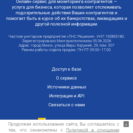
Онлайн-сервис для мониторинга контрагентов —
услуга для бизнеса, которая позволяет отслеживать
подозрительные действия Ваших контрагентов и
помогает быть в курсе об их банкротствах, ликвидациях и
другой полезной информации.
Частное унитарное предприятие «ЛНС Решения». УНП 192855180.
Зарегистрировано Мингорисполкомом 05.06.2026
Адрес: город Минск, улица Веры Хоружей, 29, пом. 307
Режим работы отдела продаж: ПН-ПТ 09:00–17:00.
Доступ к базе
О сервисе
Источники данных
Интеграция и API
Связаться с нами
Продолжая использование сайта, Вы соглашаетесь с
×
тем, что ознакомлены с
Политикой в отношении
Публичный договор оказания информационных услуг
ООО «Контемпорари» не несет ответственности за достоверность информации,