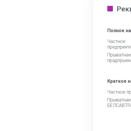
Рек
Полное н
Частное 
предприят
Прыватнае
прадпрые
Краткое 
Частное п
Прыват
БЕЛСАВТР