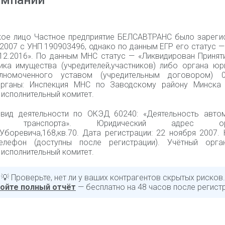
омпании
ое лицо Частное предприятие БЕЛСАВТРАНС было зареги
 2007 с УНП 190903496, однако по данным ЕГР его статус 
.12.2016». По данным МНС статус — «Ликвидирован Принят
ика имущества (учредителей,участников) либо органа юр
лномоченного уставом (учредительным договором) 08
органы: Инспекция МНС по Заводскому району Минска
исполнительный комитет.
вид деятельности по ОКЭД 60240: «Деятельность авто
го транспорта». Юридический адрес орга
.Уборевича,168,кв.70. Дата регистрации: 22 ноября 2007.
елефон (доступны после регистрации). Учётный орга
исполнительный комитет.
💡 Проверьте, нет ли у ваших контрагентов скрытых рисков.
ойте полный отчёт
— бесплатно на 48 часов после регист