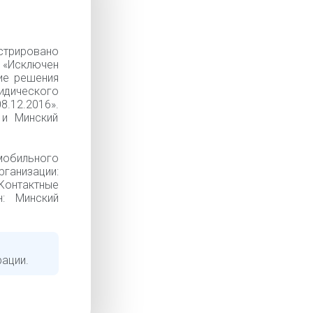
стрировано
— «Исключен
ие решения
идического
.12.2016».
 и Минский
мобильного
низации:
 Контактные
н: Минский
рации.