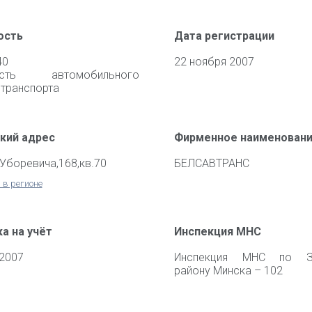
ость
Дата регистрации
40
22 ноября 2007
ность автомобильного
 транспорта
кий адрес
Фирменное наименован
.Уборевича,168,кв.70
БЕЛСАВТРАНС
 в регионе
а на учёт
Инспекция МНС
 2007
Инспекция МНС по З
району Минска – 102