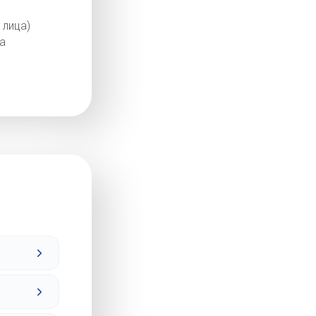
 лица)
а