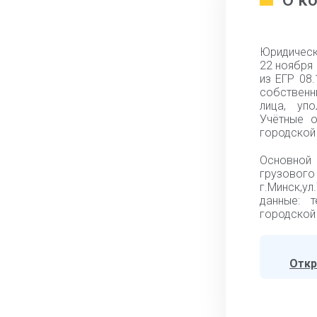
О к
Юридическ
22 ноября
из ЕГР 08
собственн
лица, упо
Учётные 
городской 
Основной 
грузово
г.Минск,ул
данные: т
городской 
Откр