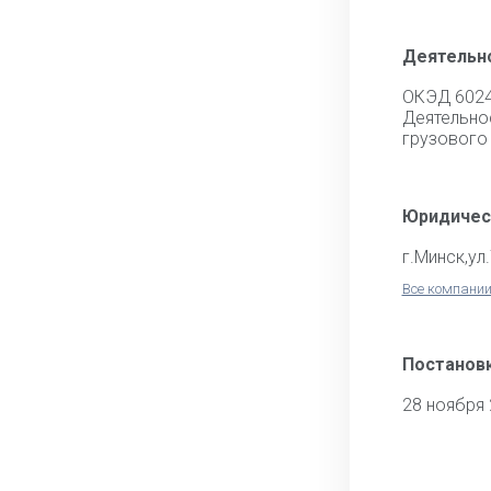
Деятельн
ОКЭД 602
Деятель
грузового
Юридичес
г.Минск,ул
Все компании
Постановк
28 ноября