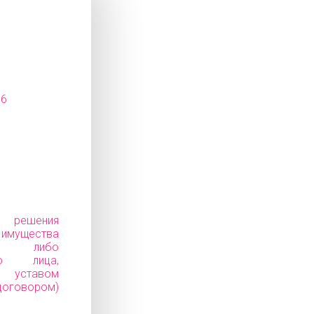
16
е решения
ущества
ков) либо
го лица,
уставом
говором)