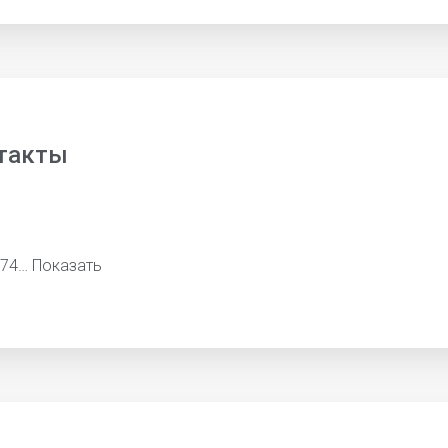
такты
674…
Показать