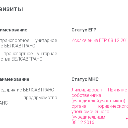
визиты
аименование
Статус ЕГР
транспортное унитарное
Исключен из ЕГР 08.12.20
ие БЕЛСАВТРАНС
 транспартнае унiтарнае
мства БЕЛСАВТРАНС
наименование
Статус МНС
редприятие БЕЛСАВТРАНС
Ликвидирован Приняти
собственника им
нае прадпрыемства
(учредителей,участни
АНС
органа юридическо
уполномоченного 
(учредительным до
08.12.2016