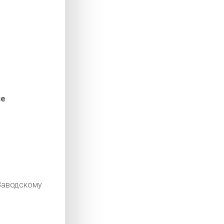
ие
аводскому