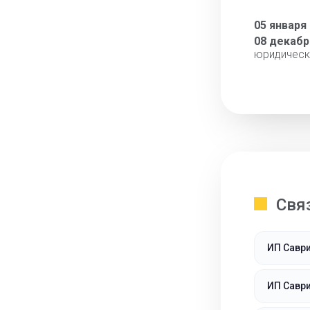
05 января
08 декабр
юридическ
Свя
ИП Савр
ИП Савр