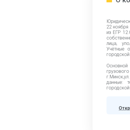
О к
Юридическ
22 ноября
из ЕГР 12
собственн
лица, упо
Учётные 
городской 
Основной 
грузово
г.Минск,у
данные: т
городской 
Откр