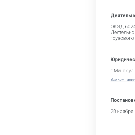
Деятельн
ОКЭД 602
Деятель
грузового
Юридичес
г.Минск,ул
Все компании
Постановк
28 ноября