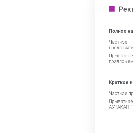
Рек
Полное н
Частное 
предприят
Прыватнае
прадпрыем
Краткое 
Частное п
Прыват
АУТАКАПI