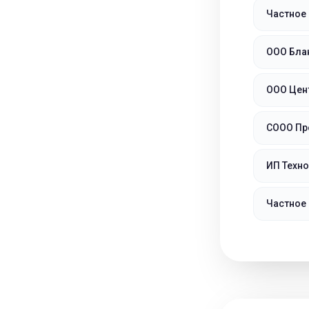
Частное
ООО Бла
ООО Цент
СООО Пр
ИП Техн
Частное