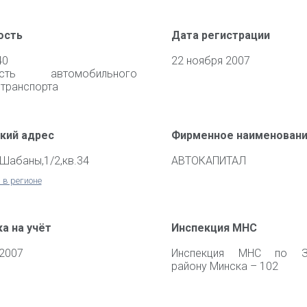
ость
Дата регистрации
40
22 ноября 2007
ность автомобильного
 транспорта
кий адрес
Фирменное наименован
.Шабаны,1/2,кв.34
АВТОКАПИТАЛ
 в регионе
а на учёт
Инспекция МНС
 2007
Инспекция МНС по З
району Минска – 102