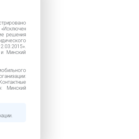
стрировано
— «Исключен
ие решения
идического
.03.2015».
 и Минский
мобильного
низации:
Контактные
н: Минский
рации.