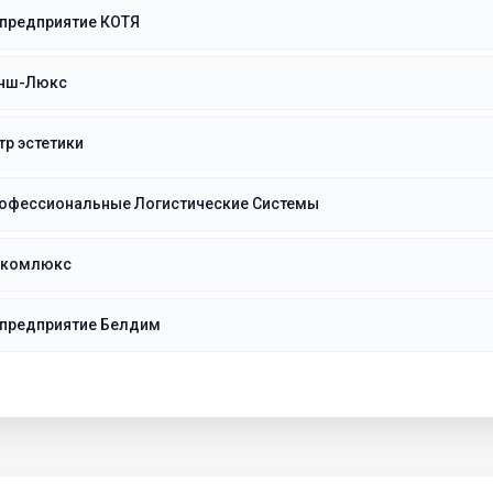
 предприятие КОТЯ
нш-Люкс
р эстетики
офессиональные Логистические Системы
окомлюкс
 предприятие Белдим