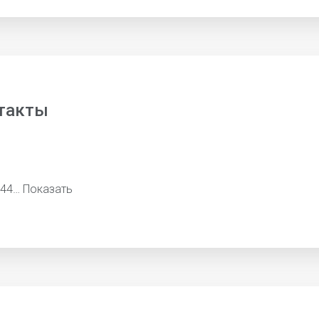
такты
344…
Показать