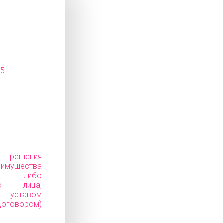
15
е решения
ущества
ков) либо
го лица,
уставом
говором)