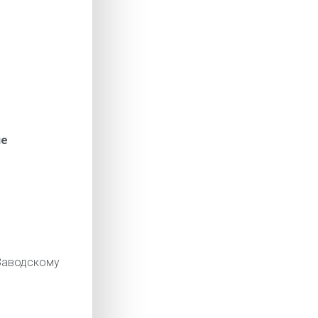
ие
аводскому