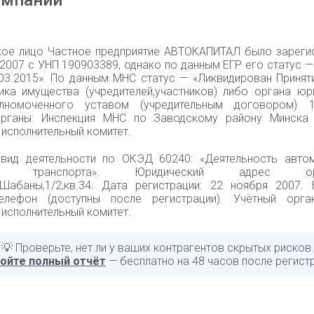
омпании
ое лицо Частное предприятие АВТОКАПИТАЛ было зареги
 2007 с УНП 190903389, однако по данным ЕГР его статус 
.03.2015». По данным МНС статус — «Ликвидирован Принят
ика имущества (учредителей,участников) либо органа юр
лномоченного уставом (учредительным договором) 12
органы: Инспекция МНС по Заводскому району Минска
исполнительный комитет.
вид деятельности по ОКЭД 60240: «Деятельность авто
го транспорта». Юридический адрес орга
л.Шабаны,1/2,кв.34. Дата регистрации: 22 ноября 2007. 
елефон (доступны после регистрации). Учётный орга
исполнительный комитет.
💡 Проверьте, нет ли у ваших контрагентов скрытых рисков.
ойте полный отчёт
— бесплатно на 48 часов после регист