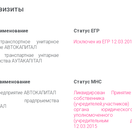
визиты
аименование
Статус ЕГР
транспортное унитарное
Исключен из ЕГР 12.03.20
ие АВТОКАПИТАЛ
 транспартнае унiтарнае
ства АУТАКАПIТАЛ
наименование
Статус МНС
редприятие АВТОКАПИТАЛ
Ликвидирован Приняти
собственника им
нае прадпрыемства
(учредителей,участни
ТАЛ
органа юридическо
уполномоченного 
(учредительным до
12.03.2015