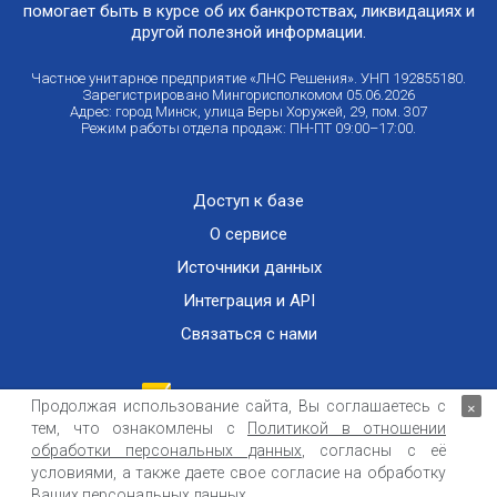
помогает быть в курсе об их банкротствах, ликвидациях и
другой полезной информации.
Частное унитарное предприятие «ЛНС Решения». УНП 192855180.
Зарегистрировано Мингорисполкомом 05.06.2026
Адрес: город Минск, улица Веры Хоружей, 29, пом. 307
Режим работы отдела продаж: ПН-ПТ 09:00–17:00.
Доступ к базе
О сервисе
Источники данных
Интеграция и API
Связаться с нами
Продолжая использование сайта, Вы соглашаетесь с
×
тем, что ознакомлены с
Политикой в отношении
Публичный договор оказания информационных услуг
ООО «Контемпорари» не несет ответственности за достоверность информации,
обработки персональных данных
, согласны с её
получаемой из открытых источников и от третьих лиц.
условиями, а также даете свое согласие на обработку
Ваших персональных данных.