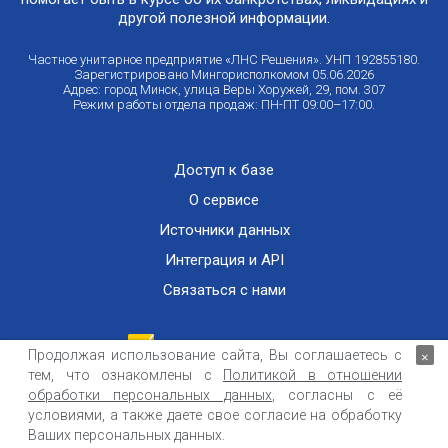
другой полезной информации.
Частное унитарное предприятие «ЛНС Решения». УНП 192855180.
Зарегистрировано Мингорисполкомом 05.06.2026
Адрес: город Минск, улица Веры Хоружей, 29, пом. 307
Режим работы отдела продаж: ПН-ПТ 09:00–17:00.
Доступ к базе
О сервисе
Источники данных
Интеграция и API
Связаться с нами
Продолжая использование сайта, Вы соглашаетесь с
×
тем, что ознакомлены с
Политикой в отношении
Публичный договор оказания информационных услуг
ООО «Контемпорари» не несет ответственности за достоверность информации,
обработки персональных данных
, согласны с её
получаемой из открытых источников и от третьих лиц.
условиями, а также даете свое согласие на обработку
Ваших персональных данных.