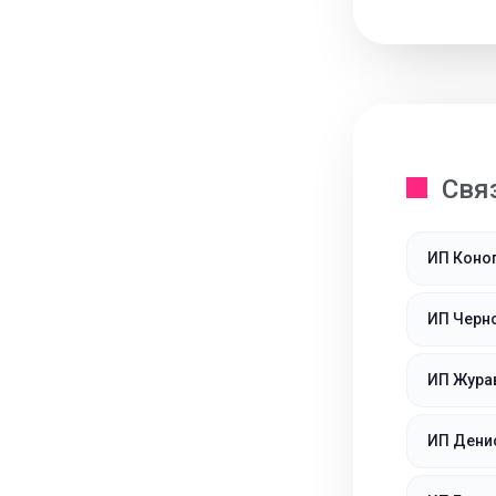
Свя
ИП Коно
ИП Черно
ИП Жура
ИП Дени