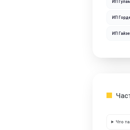
ИП Гула
ИП Горд
ИП Гайзе
Час
Что т