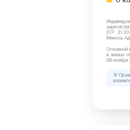
О к
Индивид
зарегистр
ЕГР 31.03
Минска, Ад
Основной 
и жилых п
08 ноября 
💡 Пров
взаимо