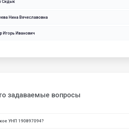
м Сидык
еева Нина Вячеславовна
р Игорь Иванович
то задаваемые вопросы
акое УНП 190897094?