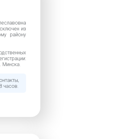
еславовна
Исключен из
ому району
водственных
егистрации:
. Минска.
онтакты,
8 часов.