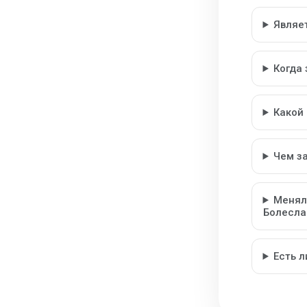
Являе
Когда
Какой
Чем з
Менял
Болесла
Есть 