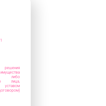
11
е решения
ущества
ков) либо
го лица,
уставом
говором)