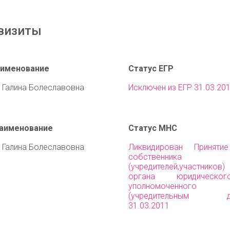
визиты
аименование
Статус ЕГР
 Галина Болеславовна
Исключен из ЕГР 31.03.20
наименование
Статус МНС
 Галина Болеславовна
Ликвидирован Приняти
собственника им
(учредителей,участни
органа юридическо
уполномоченного 
(учредительным до
31.03.2011