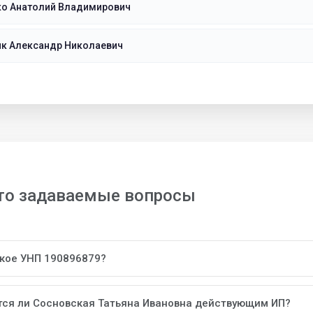
ко Анатолий Владимирович
ик Александр Николаевич
то задаваемые вопросы
акое УНП 190896879?
тся ли Сосновская Татьяна Ивановна действующим ИП?