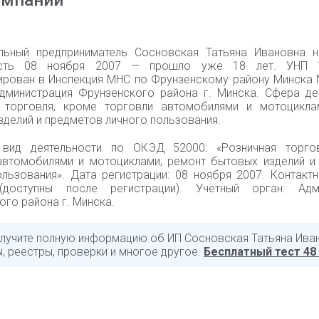
омпании
льный предприниматель Сосновская Татьяна Ивановна 
ость 08 ноября 2007 — прошло уже 18 лет. УНП 1
ирован в Инспекция МНС по Фрунзенскому району Минска N
дминистрация Фрунзенского района г. Минска. Сфера дея
 торговля, кроме торговли автомобилями и мотоцикла
делий и предметов личного пользования.
 вид деятельности по ОКЭД 52000: «Розничная торго
автомобилями и мотоциклами; ремонт бытовых изделий и
ользования». Дата регистрации: 08 ноября 2007. Контакт
(доступны после регистрации). Учётный орган: Адми
го района г. Минска.
олучите полную информацию об ИП Сосновская Татьяна Ива
, реестры, проверки и многое другое.
Бесплатный тест 48