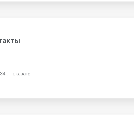
такты
634…
Показать