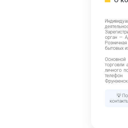
О к
Индивидуа
деятельн
Зарегистр
орган — А
Розничная
бытовых из
Основной
торговли 
личного п
телефон 
Фрунзенско
💡 П
контакты