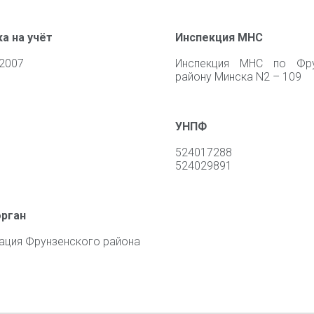
а на учёт
Инспекция МНС
 2007
Инспекция МНС по Фру
району Минска N2 – 109
УНПФ
524017288
524029891
орган
ация Фрунзенского района