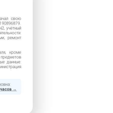
начал свою
90896879.
2, учётный
тельности:
ми; ремонт
вля, кроме
 предметов
ные данные:
нистрация
новна:
 часов →