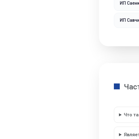
ИП Саен
ИП Савч
Час
Что т
Являе