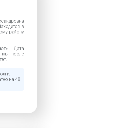
сандровна
Находится в
кому району
ют». Дата
упны после
тет.
олги,
тно на 48