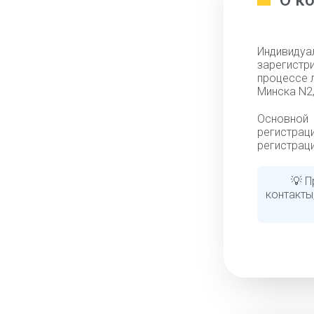
О к
Индивиду
зарегистр
процессе 
Минска N2,
Основной
регистрац
регистраци
💡 П
контакты