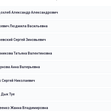
дохлеб Александр Александрович
кевич Людмила Васильевна
евский Сергей Зиновьевич
никова Татьяна Валентиновна
унова Анна Валерьевна
 Сергей Николаевич
 Дык Туе
еенко Жанна Владимировна