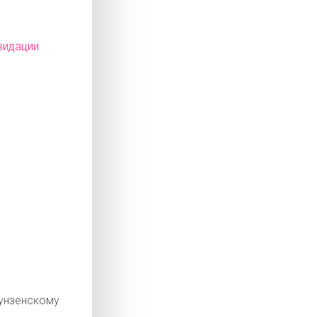
видации
нзенскому