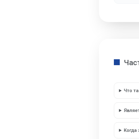
Час
Что т
Являе
Когда