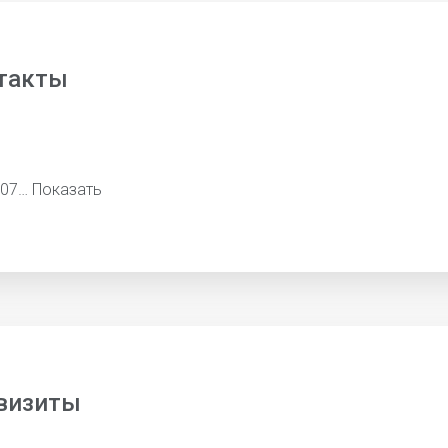
такты
507…
Показать
визиты