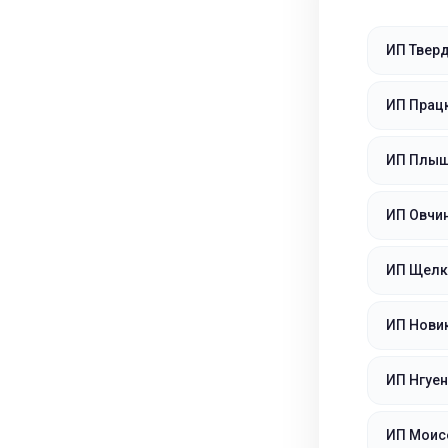
ИП Твер
ИП Прац
ИП Плыш
ИП Овчин
ИП Щелк
ИП Новик
ИП Нгуен
ИП Моис