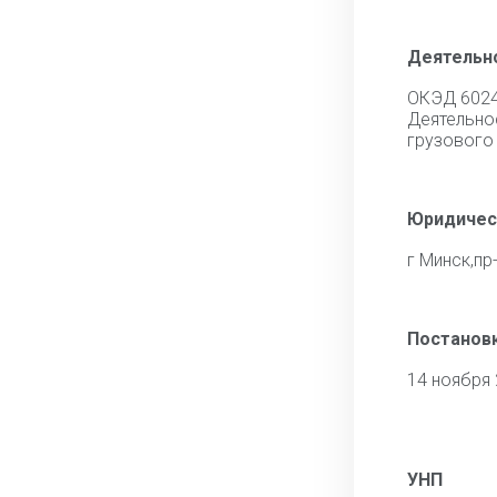
Деятельн
ОКЭД 602
Деятель
грузового
Юридичес
г Минск,пр-
Постановк
14 ноября
УНП