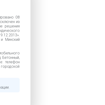
ировано 08
Исключен из
ие решения
идического
.12.2013».
 и Минский
мобильного
д Бетонный,
ые: телефон
городской
рации.