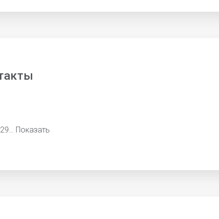
такты
329…
Показать