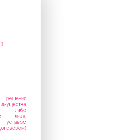
13
е решения
ущества
ков) либо
го лица,
уставом
говором)