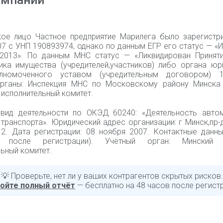
омпании
ое лицо Частное предприятие Марилега было зарегистр
07 с УНП 190893974, однако по данным ЕГР его статус — «
.2013». По данным МНС статус — «Ликвидирован Принят
ика имущества (учредителей,участников) либо органа юр
лномоченного уставом (учредительным договором) 19
рганы: Инспекция МНС по Московскому району Минска
исполнительный комитет.
вид деятельности по ОКЭД 60240: «Деятельность авто
транспорта». Юридический адрес организации: г Минск,пр-
. 2. Дата регистрации: 08 ноября 2007. Контактные данн
ы после регистрации). Учётный орган: Минский 
ьный комитет.
💡 Проверьте, нет ли у ваших контрагентов скрытых рисков.
ойте полный отчёт
— бесплатно на 48 часов после регист