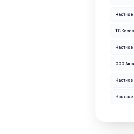
Частное
ТС Кисе
Частное
ООО Акси
Частное
Частное 