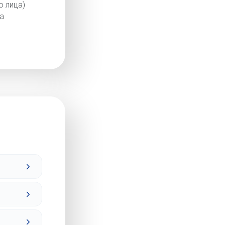
 лица)
а