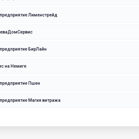
 предприятие Лименстрейд
леваДомСервис
 предприятие БирЛайн
с на Немиге
 предприятие Пшен
предприятие Магия витража