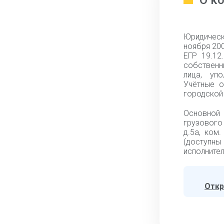
О к
Юридическ
ноября 20
ЕГР 19.12
собственн
лица, упо
Учётные о
городской 
Основной 
грузового 
д.5а, ком
(доступн
исполнител
Откр