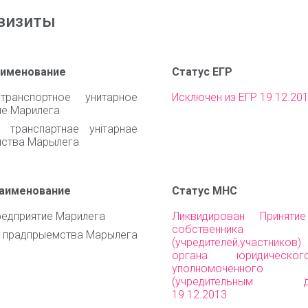
визиты
аименование
Статус ЕГР
транспортное унитарное
Исключен из ЕГР 19.12.20
ие Марилега
 транспартнае унiтарнае
ства Марылега
наименование
Статус МНС
редприятие Марилега
Ликвидирован Приняти
собственника им
 прадпрыемства Марылега
(учредителей,участни
органа юридическо
уполномоченного 
(учредительным до
19.12.2013