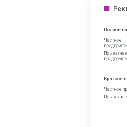
Рек
Полное н
Частное 
предприят
Прыватнае
прадпрыем
Краткое 
Частное п
Прыватнае