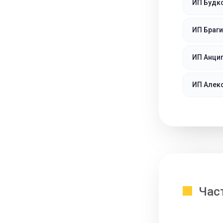
ИП Будк
ИП Браг
ИП Анци
ИП Алек
Час