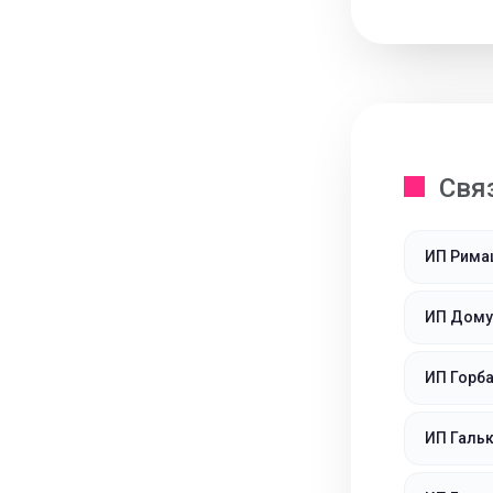
Свя
ИП Рима
ИП Домут
ИП Горб
ИП Галь