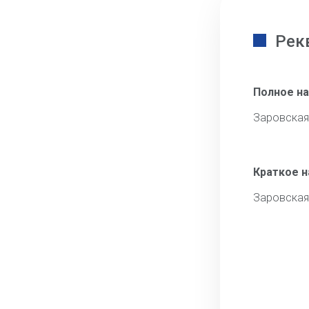
Рек
Полное н
Заровская
Краткое 
Заровская