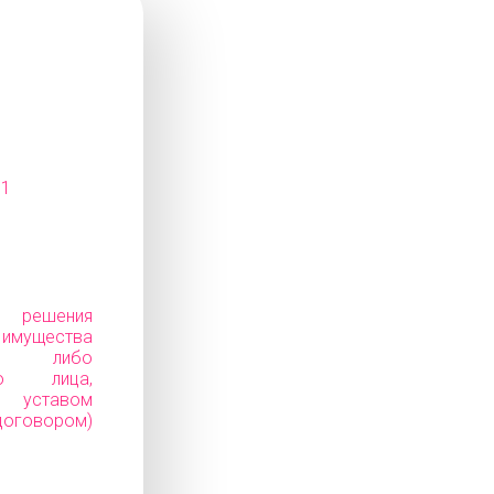
11
е решения
ущества
ков) либо
го лица,
уставом
говором)