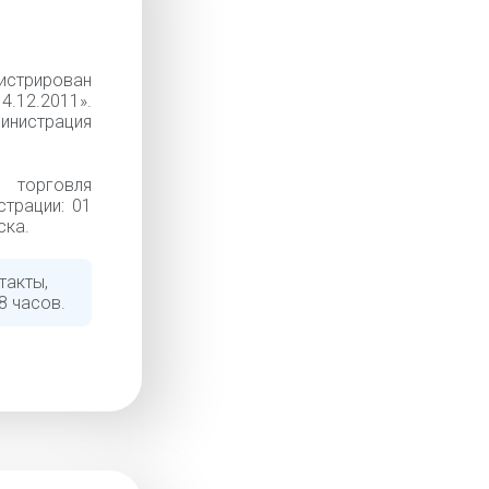
истрирован
4.12.2011».
инистрация
 торговля
трации: 01
ска.
такты,
8 часов.