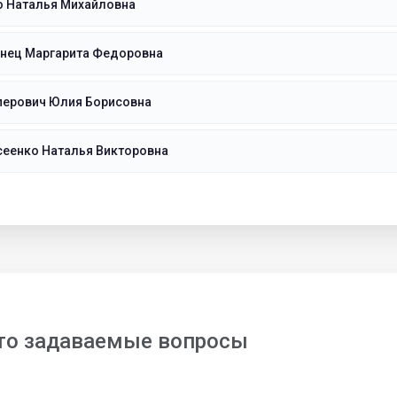
о Наталья Михайловна
инец Маргарита Федоровна
перович Юлия Борисовна
сеенко Наталья Викторовна
то задаваемые вопросы