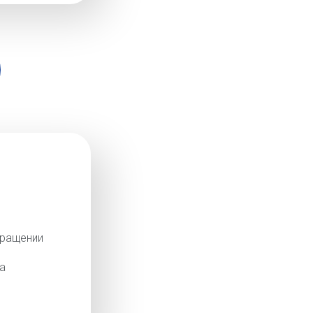
кращении
а