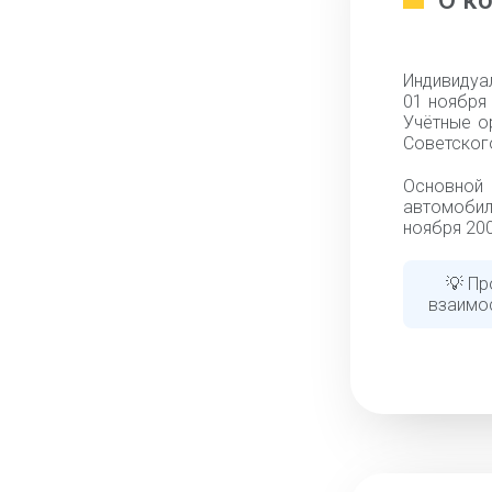
О к
Индивидуа
01 ноября 
Учётные о
Советского
Основно
автомобил
ноября 200
💡 Пр
взаимо