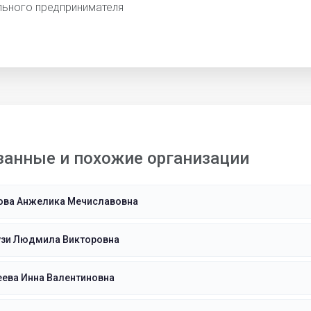
льного предпринимателя
занные и похожие организации
ова Анжелика Мечиславовна
узи Людмила Викторовна
еева Инна Валентиновна