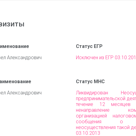
визиты
аименование
Статус ЕГР
вел Александрович
Исключен из ЕГР 03.10.20
наименование
Статус МНС
вел Александрович
Ликвидирован Неосущ
предпринимательской дея
течение 12 месяцев
ненаправление комм
организацией налогово
сообщения о пр
неосуществления такой д
03.10.2013