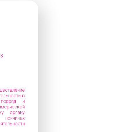
13
ествление
тельности в
 подряд и
ерческой
му органу
ичинах
еятельности