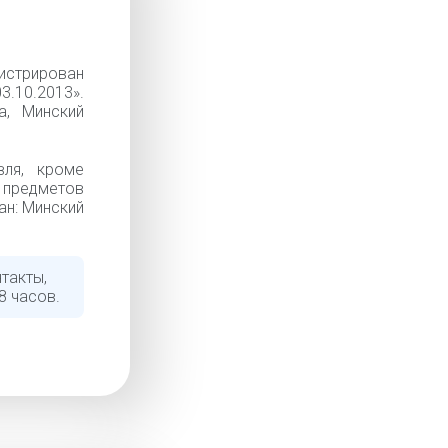
истрирован
3.10.2013».
а, Минский
вля, кроме
 предметов
ан: Минский
такты,
8 часов.