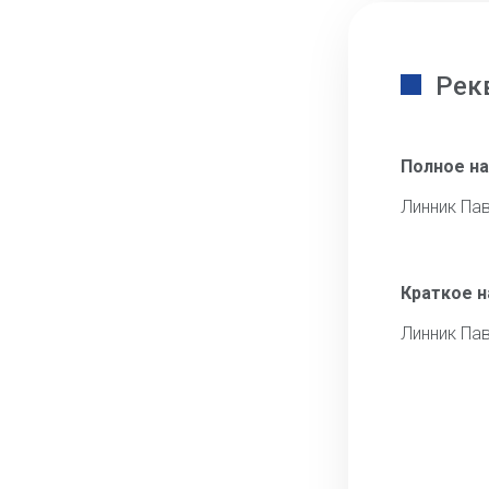
Рек
Полное н
Линник Па
Краткое 
Линник Па