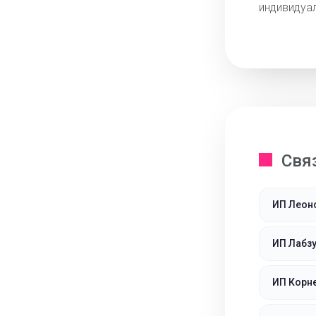
индивидуа
Свя
ИП Леон
ИП Лабз
ИП Корн