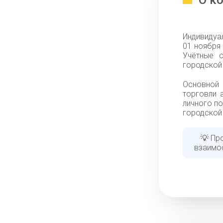
О к
Индивидуа
01 ноября 
Учётные 
городской 
Основной
торговли 
личного по
городской 
💡 Пр
взаимо