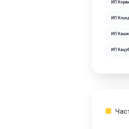
ИП Корви
ИП Клунд
ИП Каши
ИП Кацу
Час