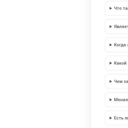
Что т
Являе
Когда
Какой
Чем з
Менял
Есть 