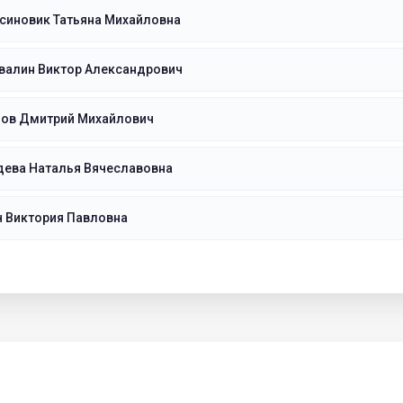
синовик Татьяна Михайловна
валин Виктор Александрович
пов Дмитрий Михайлович
дева Наталья Вячеславовна
ч Виктория Павловна