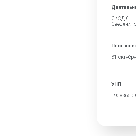
Деятельн
ОКЭД 0
Сведения 
Постановк
31 октября
УНП
190886609