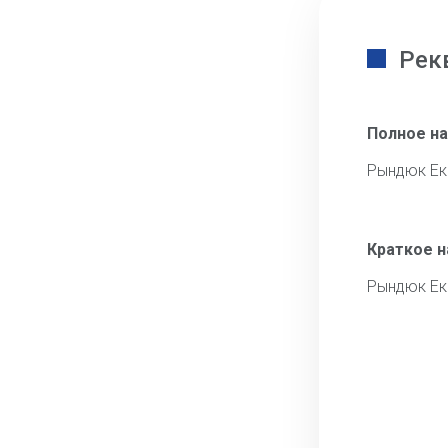
Рек
Полное н
Рындюк Ек
Краткое 
Рындюк Ек