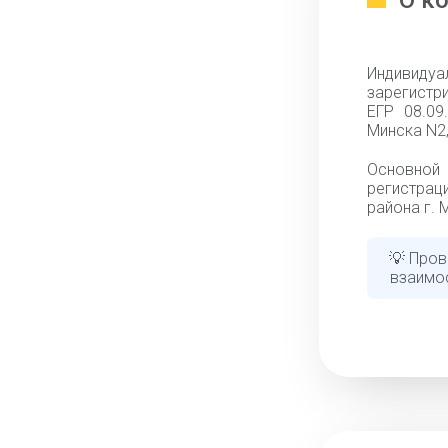
О к
Индивид
зарегистри
ЕГР 08.09
Минска N2,
Основной
регистрац
района г. 
💡 Пров
взаимо