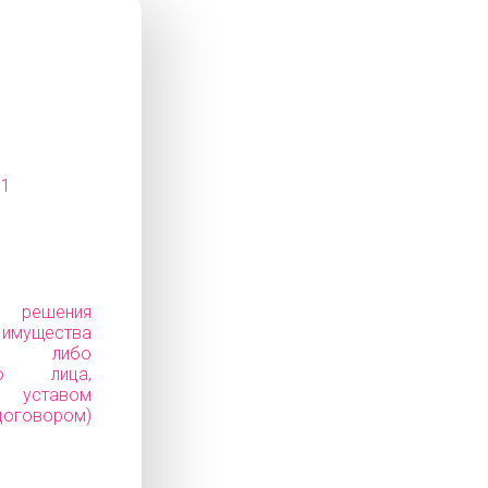
11
е решения
ущества
ков) либо
го лица,
уставом
говором)