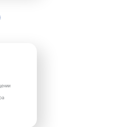
щении
ра