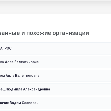
занные и похожие организации
ЗАГРОС
ин Алла Валентиновна
гим Алла Валентиновна
вец Людмила Александровна
янчик Вадим Славович