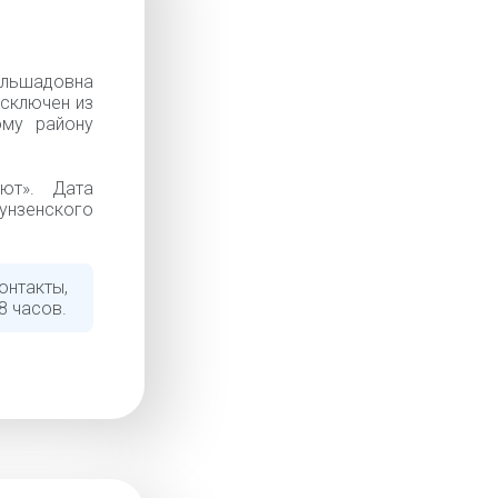
льшадовна
Исключен из
ому району
ют». Дата
унзенского
онтакты,
8 часов.