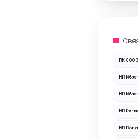
Свя
ПК ООО 
ИП Ибраг
ИП Ибра
ИП Рисе
ИП Полу