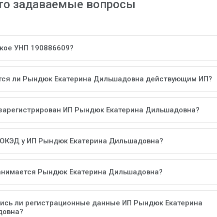
то задаваемые вопросы
акое УНП 190886609?
тся ли Рындюк Екатерина Дильшадовна действующим ИП?
 зарегистрирован ИП Рындюк Екатерина Дильшадовна?
 ОКЭД у ИП Рындюк Екатерина Дильшадовна?
анимается Рындюк Екатерина Дильшадовна?
ись ли регистрационные данные ИП Рындюк Екатерина
довна?