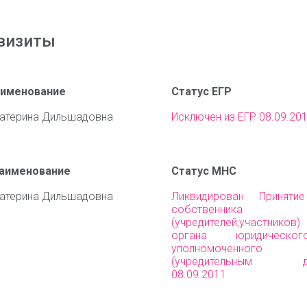
визиты
аименование
Статус ЕГР
атерина Дильшадовна
Исключен из ЕГР 08.09.20
наименование
Статус МНС
атерина Дильшадовна
Ликвидирован Приняти
собственника им
(учредителей,участни
органа юридическо
уполномоченного 
(учредительным до
08.09.2011