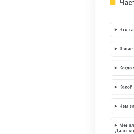
Час
Что т
Являе
Когда
Какой
Чем з
Менял
Дильша