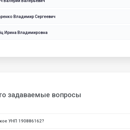
ч Валерий Валерьевич
аренко Владимир Сергеевич
йц Ирина Владимировна
то задаваемые вопросы
акое УНП 190886162?