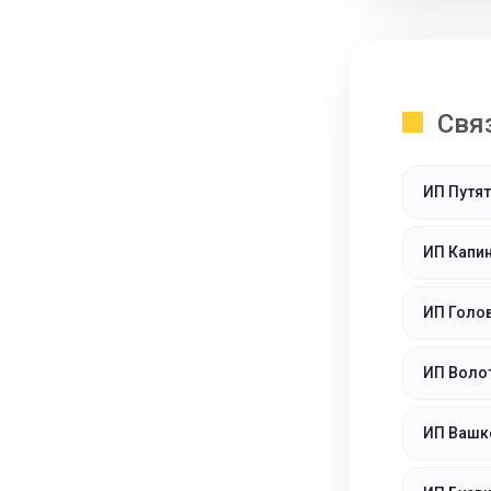
Свя
ИП Путят
ИП Капи
ИП Голо
ИП Воло
ИП Вашк