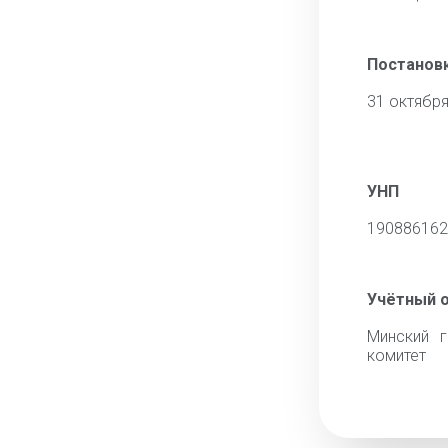
Постановк
31 октября
УНП
190886162
Учётный 
Минский г
комитет