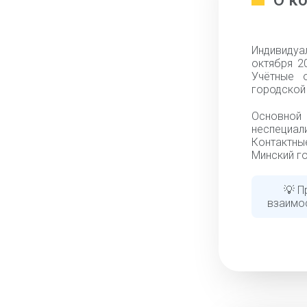
О к
Индивидуа
октября 2
Учётные 
городской 
Основной
неспециа
Контактны
Минский го
💡 П
взаимо