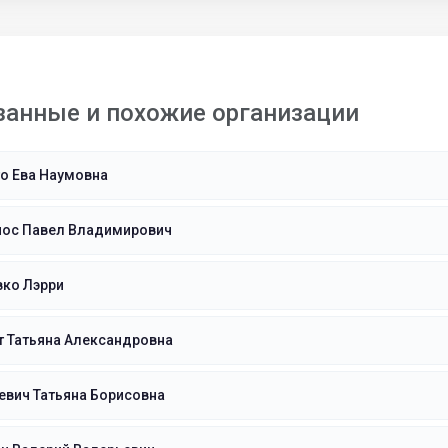
занные и похожие организации
о Ева Наумовна
нос Павел Владимирович
вко Лэрри
т Татьяна Александровна
евич Татьяна Борисовна