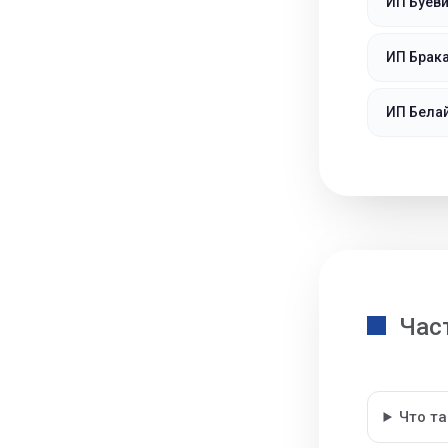
ИП Буеви
ИП Брак
ИП Бела
Час
Что т