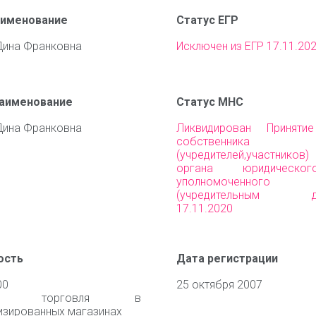
аименование
Статус ЕГР
Дина Франковна
Исключен из ЕГР 17.11.20
наименование
Статус МНС
Дина Франковна
Ликвидирован Приняти
собственника им
(учредителей,участни
органа юридическо
уполномоченного 
(учредительным до
17.11.2020
ость
Дата регистрации
00
25 октября 2007
чная торговля в
изированных магазинах