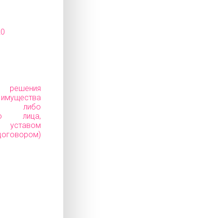
20
е решения
ущества
ков) либо
го лица,
уставом
говором)