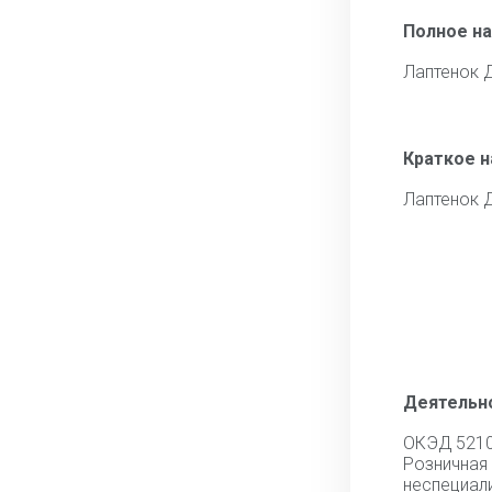
Полное н
Лаптенок 
Краткое 
Лаптенок 
Деятельн
ОКЭД 521
Розни
неспециал