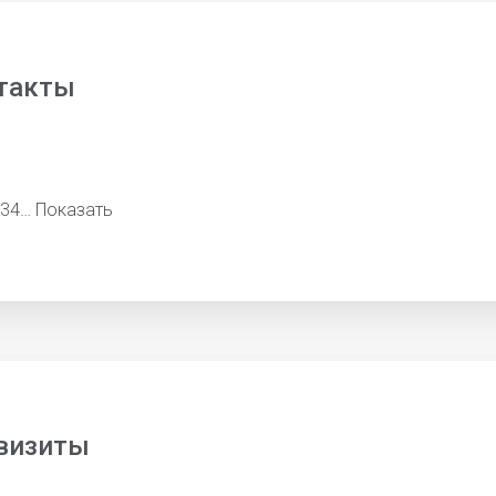
такты
334…
Показать
визиты