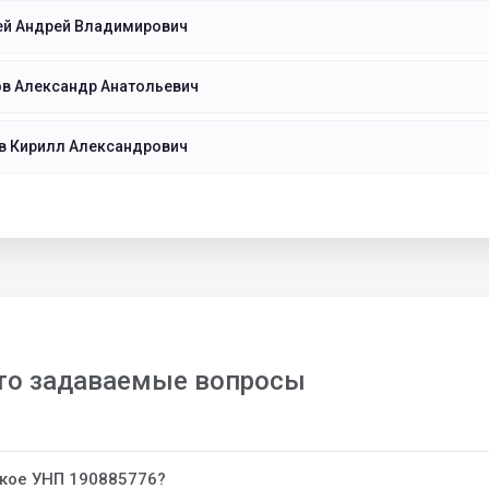
ей Андрей Владимирович
ов Александр Анатольевич
в Кирилл Александрович
то задаваемые вопросы
акое УНП 190885776?