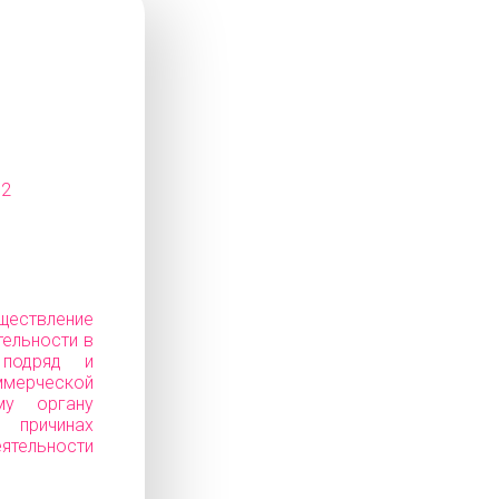
12
ествление
тельности в
 подряд и
ерческой
му органу
ичинах
еятельности