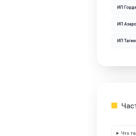
ИП Горд
ИП Азар
ИП Тагие
Час
Что т