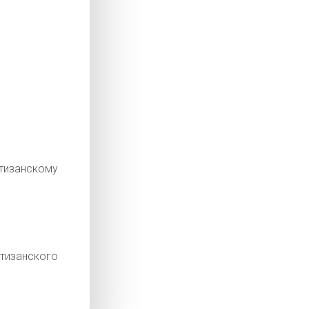
изанскому
изанского