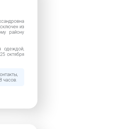
сандровна
Исключен из
ому району
я одеждой,
 25 октября
онтакты,
8 часов.