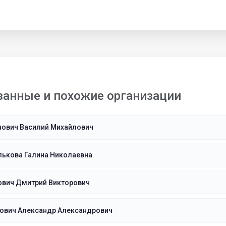
занные и похожие организации
нович Василий Михайлович
лькова Галина Николаевна
ович Дмитрий Викторович
нович Александр Александрович