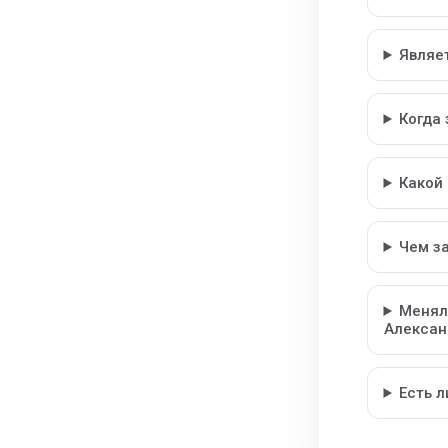
Являе
Когда
Какой
Чем з
Менял
Алексан
Есть 