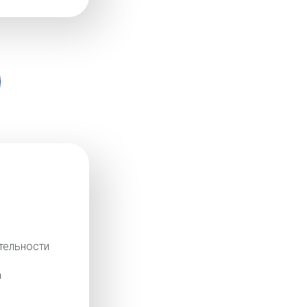
тельности
а