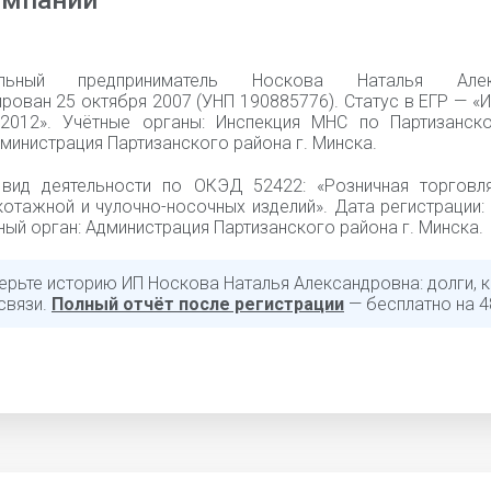
омпании
уальный предприниматель Носкова Наталья Алек
рован 25 октября 2007 (УНП 190885776). Статус в ЕГР — «
.2012». Учётные органы: Инспекция МНС по Партизанск
министрация Партизанского района г. Минска.
вид деятельности по ОКЭД 52422: «Розничная торговл
котажной и чулочно-носочных изделий». Дата регистрации:
ный орган: Администрация Партизанского района г. Минска.
ерьте историю ИП Носкова Наталья Александровна: долги, к
связи.
Полный отчёт после регистрации
— бесплатно на 4