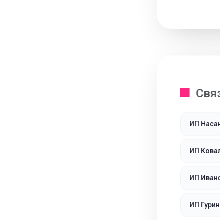
Свя
ИП Наса
ИП Кова
ИП Иван
ИП Гури