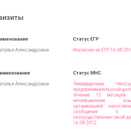
визиты
аименование
Статус ЕГР
аталья Александровна
Исключен из ЕГР 16.08.20
наименование
Статус МНС
аталья Александровна
Ликвидирован Неосущ
предпринимательской дея
течение 12 месяцев
ненаправление комм
организацией налогово
сообщения о пр
неосуществления такой д
16.08.2012