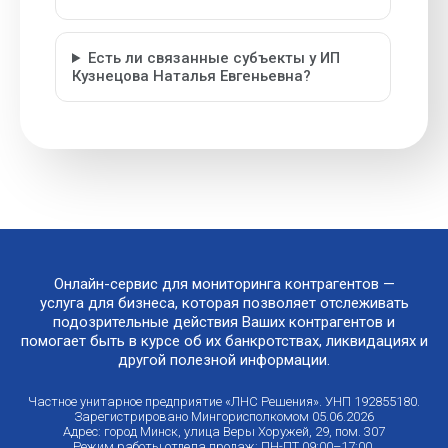
Есть ли связанные субъекты у ИП
Кузнецова Наталья Евгеньевна?
Онлайн-сервис для мониторинга контрагентов —
услуга для бизнеса, которая позволяет отслеживать
подозрительные действия Ваших контрагентов и
помогает быть в курсе об их банкротствах, ликвидациях и
другой полезной информации.
Частное унитарное предприятие «ЛНС Решения». УНП 192855180.
Зарегистрировано Мингорисполкомом 05.06.2026
Адрес: город Минск, улица Веры Хоружей, 29, пом. 307
Режим работы отдела продаж: ПН-ПТ 09:00–17:00.