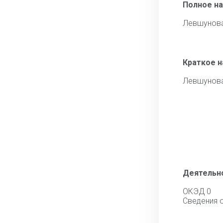
Полное н
Левшунова
Краткое 
Левшунова
Деятельн
ОКЭД 0
Сведения 