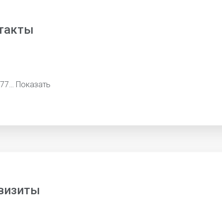
такты
577…
Показать
визиты