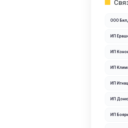
Свя
ООО Бил
ИП Ераш
ИП Коно
ИП Клим
ИП Игнац
ИП Доню
ИП Бояр