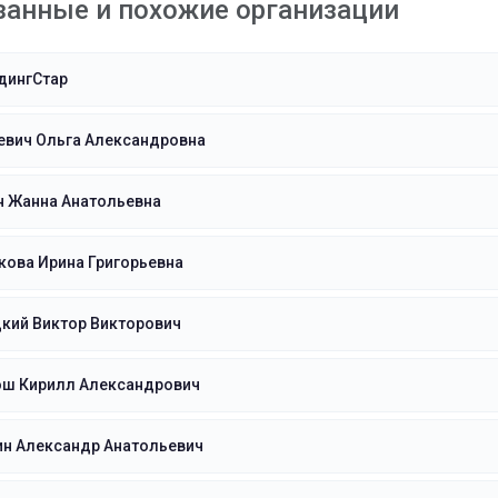
занные и похожие организации
дингСтар
евич Ольга Александровна
н Жанна Анатольевна
кова Ирина Григорьевна
кий Виктор Викторович
ш Кирилл Александрович
ин Александр Анатольевич