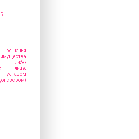
15
е решения
ущества
ков) либо
го лица,
уставом
говором)