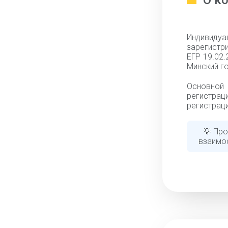
О к
Индивид
зарегистри
ЕГР 19.02
Минский го
Основной
регистрац
регистраци
💡 Про
взаимо