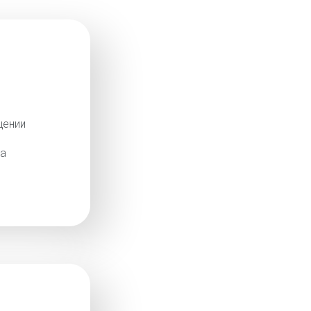
щении
ра