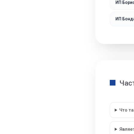
ИП Борис
ИП Бонд
Час
Что т
Являе