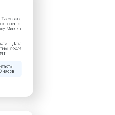
ихоновна
Исключен из
ону Минска,
ют». Дата
упны после
тет.
нтакты,
8 часов.