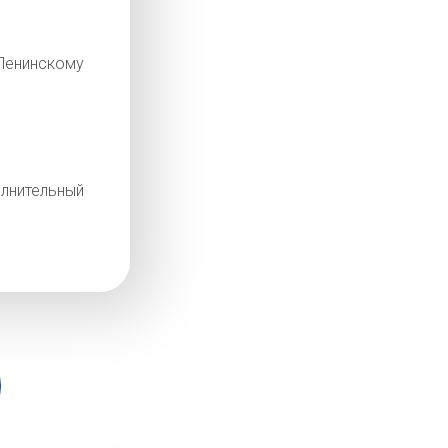
енинскому
лнительный