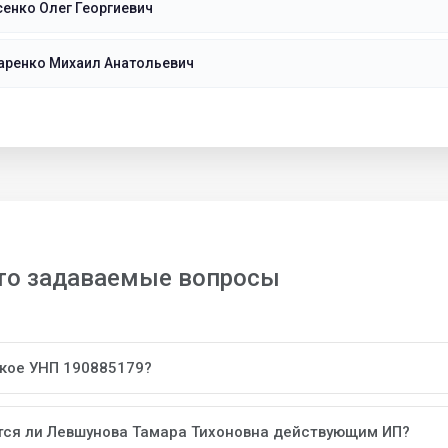
енко Олег Георгиевич
аренко Михаил Анатольевич
то задаваемые вопросы
акое УНП 190885179?
тся ли Левшунова Тамара Тихоновна действующим ИП?