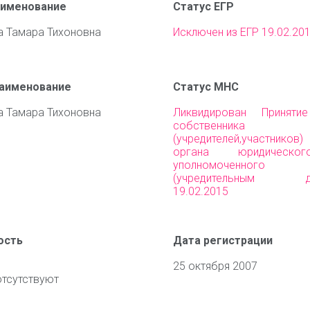
аименование
Статус ЕГР
 Тамара Тихоновна
Исключен из ЕГР 19.02.20
наименование
Статус МНС
 Тамара Тихоновна
Ликвидирован Приняти
собственника им
(учредителей,участни
органа юридическо
уполномоченного 
(учредительным до
19.02.2015
ость
Дата регистрации
25 октября 2007
отсутствуют