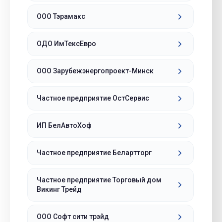
ООО Тэрамакс
ОДО ИмТексЕвро
ООО Зарубежэнергопроект-Минск
Частное предприятие ОстСервис
ИП БелАвтоХоф
Частное предприятие Белартторг
Частное предприятие Торговый дом
Викинг Трейд
ООО Софт сити трэйд