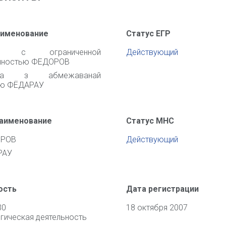
аименование
Статус ЕГР
во с ограниченной
Действующий
енностью ФЕДОРОВ
ства з абмежаванай
цю ФЁДАРАУ
наименование
Статус МНС
ОРОВ
Действующий
РАУ
ость
Дата регистрации
30
18 октября 2007
гическая деятельность