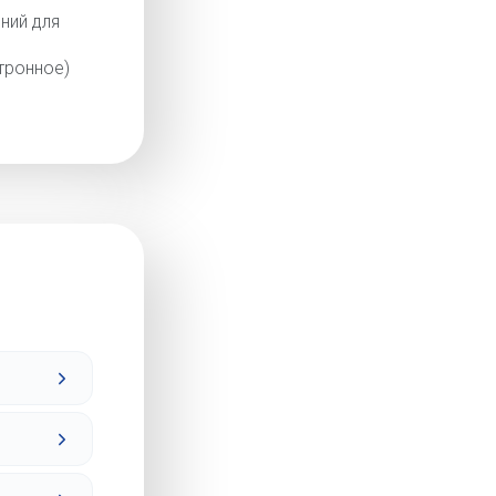
ний для
тронное)