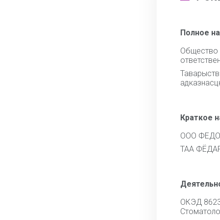
Полное н
Общест
ответств
Тавары
адказнас
Краткое 
ООО ФЕД
ТАА ФЁДА
Деятельн
ОКЭД 862
Стоматоло