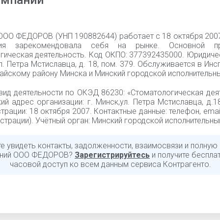
омпании
ООО ФЕДОРОВ (УНП 190882644) работает с 18 октября 2007
ция зарекомендовала себя на рынке. Основной 
гическая деятельность. Код ОКПО: 377392435000. Юридиче
ул. Петра Мстиславца, д. 18, пом. 379. Обслуживается в Ин
айскому району Минска и Минский городской исполнительны
вид деятельности по ОКЭД 86230: «Стоматологическая дея
й адрес организации: г. Минск,ул. Петра Мстиславца, д.18
трации: 18 октября 2007. Контактные данные: телефон, emai
страции). Учётный орган: Минский городской исполнительны
те увидеть контакты, задолженности, взаимосвязи и полную
ений ООО ФЕДОРОВ?
Зарегистрируйтесь
и получите беспла
часовой доступ ко всем данным сервиса Контрагенто.