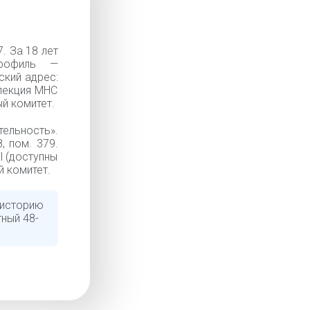
. За 18 лет
профиль —
ский адрес:
спекция МНС
й комитет.
тельность».
, пом. 379.
l (доступны
й комитет.
 историю
тный 48-