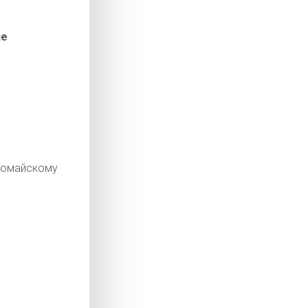
ие
омайскому