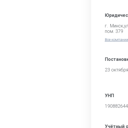
Юридичес
г. Минск,у
пом. 379
Все компании
Постановк
23 октября
УНП
190882644
Учётный 