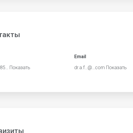
такты
Email
685…
Показать
dr.a.f…@…com
Показать
визиты