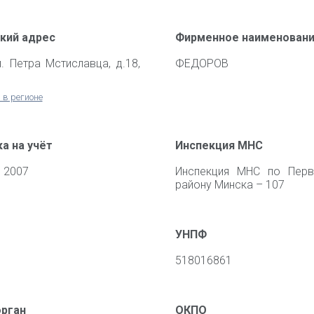
кий адрес
Фирменное наименован
л. Петра Мстиславца, д.18,
ФЕДОРОВ
 в регионе
а на учёт
Инспекция МНС
 2007
Инспекция МНС по Перв
району Минска – 107
УНПФ
518016861
орган
ОКПО