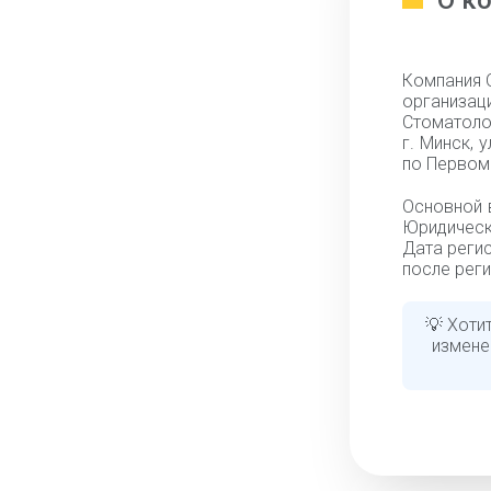
О к
Компания 
организа
Стоматоло
г. Минск, 
по Первом
Основной 
Юридически
Дата регис
после реги
💡 Хоти
измен