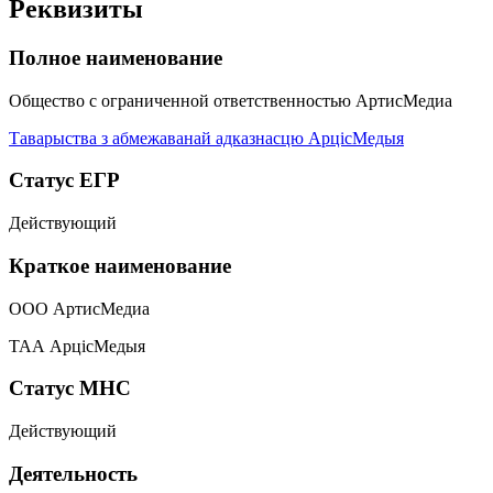
Реквизиты
Полное наименование
Общество с ограниченной ответственностью АртисМедиа
Таварыства з абмежаванай адказнасцю АрцiсМедыя
Статус ЕГР
Действующий
Краткое наименование
ООО АртисМедиа
ТАА АрцiсМедыя
Статус МНС
Действующий
Деятельность