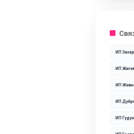
Свя
ИП Захар
ИП Жиги
ИП Жевне
ИП Дубр
ИП Гуду