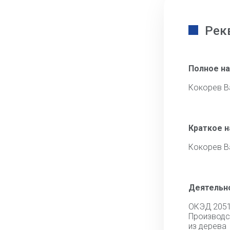
Рек
Полное н
Кокорев В
Краткое 
Кокорев В
Деятельн
ОКЭД 205
Производс
из дерева