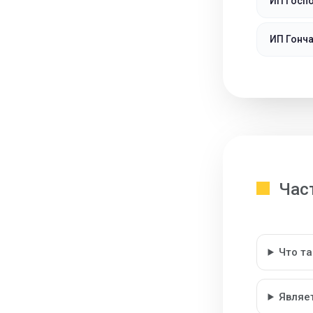
ИП Госпо
ИП Гонча
Час
Что т
Являе