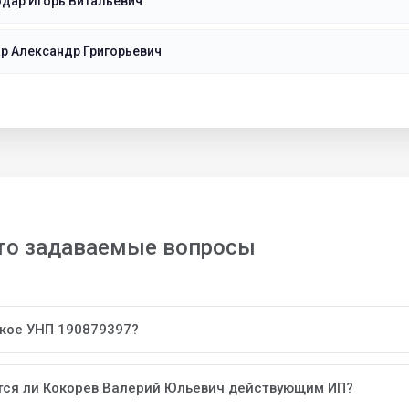
дар Игорь Витальевич
р Александр Григорьевич
то задаваемые вопросы
акое УНП 190879397?
тся ли Кокорев Валерий Юльевич действующим ИП?