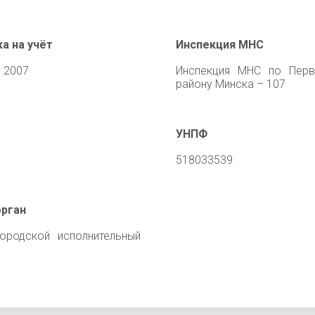
а на учёт
Инспекция МНС
 2007
Инспекция МНС по Перв
району Минска – 107
УНПФ
518033539
орган
ородской исполнительный