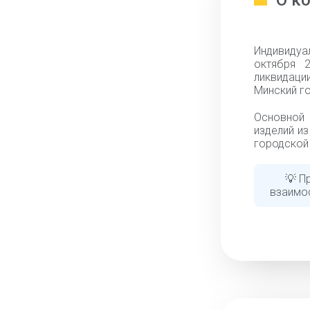
О к
Индивидуа
октября 
ликвидаци
Минский го
Основной
изделий из
городской 
💡 П
взаимо