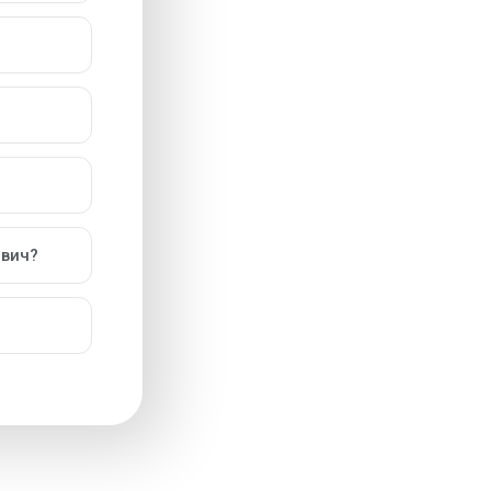
евич?