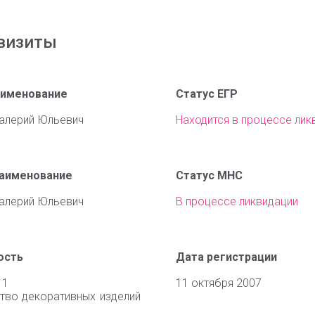
визиты
аименование
Статус ЕГР
алерий Юльевич
Находится в процессе лик
наименование
Статус МНС
алерий Юльевич
В процессе ликвидации
ость
Дата регистрации
11
11 октября 2007
тво декоративных изделий