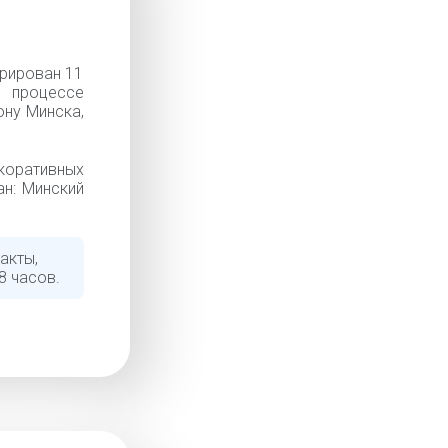
рирован 11
 процессе
ону Минска,
коративных
ан: Минский
акты,
8 часов.