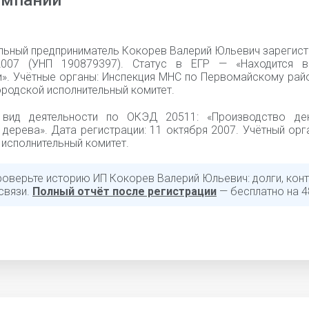
омпании
льный предприниматель Кокорев Валерий Юльевич зарегист
2007 (УНП 190879397). Статус в ЕГР — «Находится в
и». Учётные органы: Инспекция МНС по Первомайскому рай
родской исполнительный комитет.
 вид деятельности по ОКЭД 20511: «Производство де
 дерева». Дата регистрации: 11 октября 2007. Учётный орг
исполнительный комитет.
роверьте историю ИП Кокорев Валерий Юльевич: долги, конт
связи.
Полный отчёт после регистрации
— бесплатно на 4